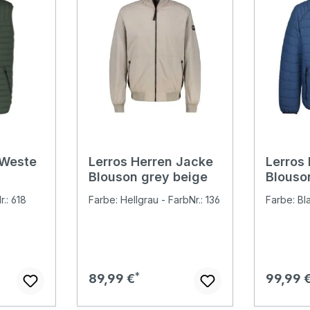
 Weste
Lerros Herren Jacke
Lerros
Blouson grey beige
Blouso
.: 618
Farbe: Hellgrau - FarbNr.: 136
Farbe: Bl
Regulärer Preis:
Regulär
89,99 €
99,99 