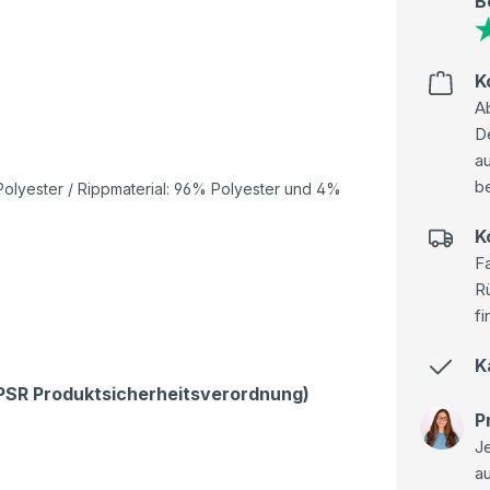
B
K
Ab
D
au
be
olyester / Rippmaterial: 96% Polyester und 4%
K
Fa
R
fi
K
GPSR Produktsicherheitsverordnung)
P
Je
a