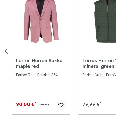
Lerros Herren Sakko
Lerros Herren
maple red
mineral green
Farbe: Rot - FarbNr.: 364
Farbe: Grün - FarbNr
Regulärer Preis:
Verkaufspreis:
Regulärer Preis:
90,00 €
79,99 €
99,99 €