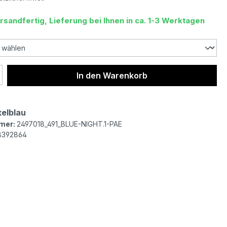
rsandfertig, Lieferung bei Ihnen in ca. 1-3 Werktagen
 Anzahl: Gib den gewünschten Wert ein 
In den Warenkorb
elblau
mer:
2497018_491_BLUE-NIGHT.1-PAE
8392864