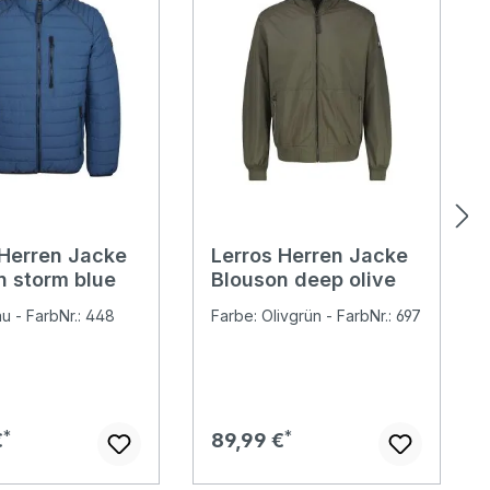
 Herren Jacke
Lerros Herren Jacke
n storm blue
Blouson deep olive
au - FarbNr.: 448
Farbe: Olivgrün - FarbNr.: 697
er Preis:
Regulärer Preis:
€
89,99 €