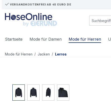
VERSANDKOSTENFREI AB 45 EURO DE
m Hauptinhalt springen
Zur Suche springen
Zur Hauptnavigation springen
Startseite
Mode für Damen
Mode für Herren
U
/
/
Mode für Herren
Jacken
Lerros
Bildergalerie überspringen