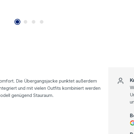
K
omfort. Die Übergangsjacke punktet außerdem
Wi
ntegriert und mit vielen Outfits kombiniert werden
U
Modell genügend Stauraum.
u
B