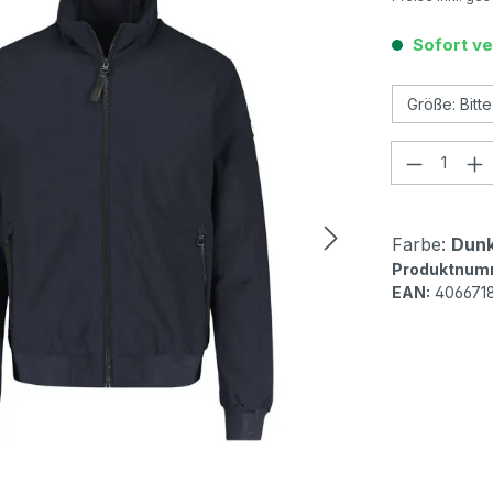
Sofort ve
Produkt
Farbe:
Dunk
Produktnum
EAN:
406671