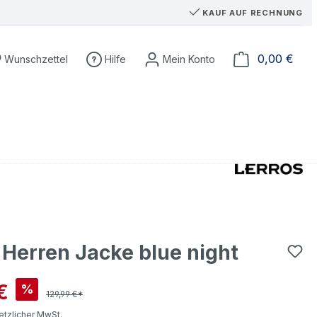
KAUF AUF RECHNUNG
Du hast 0 Produkte auf dem Merkzettel
Ware
0,00 €
Wunschzettel
Hilfe
 Herren Jacke blue night
is:
€
%
129,99 €*
setzlicher MwSt.