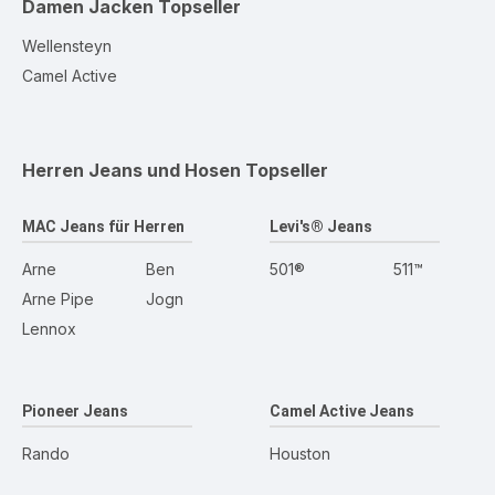
Damen Jacken
Topseller
Wellensteyn
Camel Active
Herren Jeans und Hosen
Topseller
MAC Jeans für Herren
Levi's® Jeans
Arne
Ben
501®
511™
Arne Pipe
Jogn
Lennox
Pioneer Jeans
Camel Active Jeans
Rando
Houston