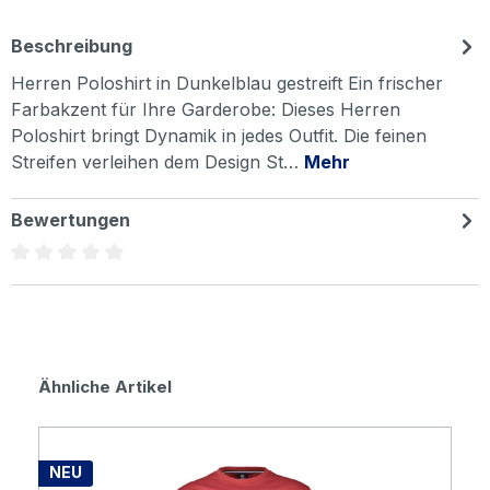
Beschreibung
Herren Poloshirt in Dunkelblau gestreift Ein frischer
Farbakzent für Ihre Garderobe: Dieses Herren
Poloshirt bringt Dynamik in jedes Outfit. Die feinen
Streifen verleihen dem Design St…
Mehr
Bewertungen
Durchschnittliche Bewertung von 0 von 5 Sternen
Produktgalerie überspringen
Ähnliche Artikel
NEU