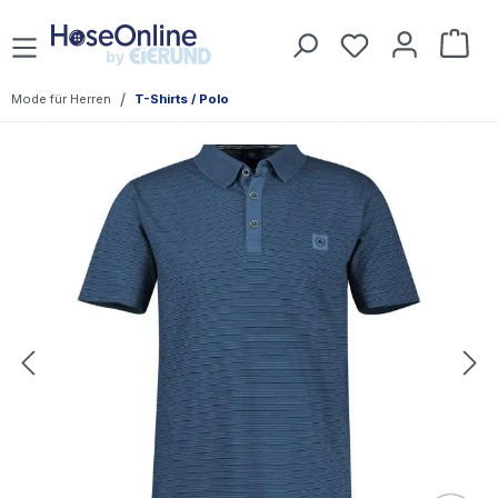
Zum Hauptinhalt springen
Du hast 0 Prod
War
/
Mode für Herren
T-Shirts / Polo
Bildergalerie überspringen