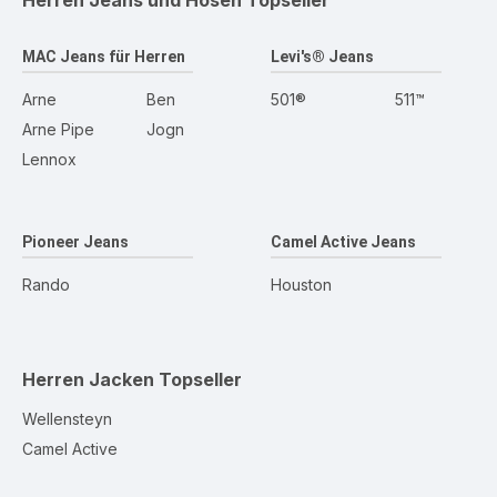
Herren Jeans und Hosen
Topseller
MAC Jeans für Herren
Levi's® Jeans
Arne
Ben
501®
511™
Arne Pipe
Jogn
Lennox
Pioneer Jeans
Camel Active Jeans
Rando
Houston
Herren Jacken
Topseller
Wellensteyn
Camel Active