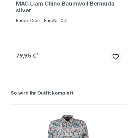
MAC Liam Chino Baumwoll Bermuda
silver
Farbe: Grau - FarbNr.: 051
Regulärer Preis:
79,95 €
Produktgalerie überspringen
So wird Ihr Outfit komplett