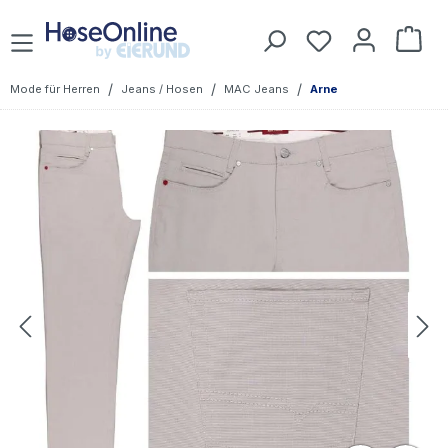
Zum Hauptinhalt springen
Du hast 0 Prod
War
/
/
/
Mode für Herren
Jeans / Hosen
MAC Jeans
Arne
Bildergalerie überspringen