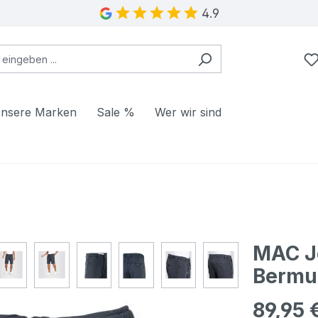
4.9
nsere Marken
Sale %
Wer wir sind
s
MAC J
Bermu
89,95 
Regulärer Pr