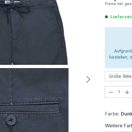
Preise inkl. ge
Lieferzei
Aufgrund
bestellen, 
Produkt
Farbe:
Dunk
Weitere Far