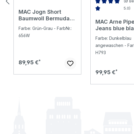
(Ø Be
5.0)
MAC Jogn Short
Durchschnittliche 
Baumwoll Bermuda
MAC Arne Pipe
leaf green
Jeans blue bl
Farbe: Grün-Grau - FarbNr.:
washed
656W
Farbe: Dunkelblau
angewaschen - Farb
H793
Regulärer Preis:
89,95 €
Regulärer Preis:
99,95 €