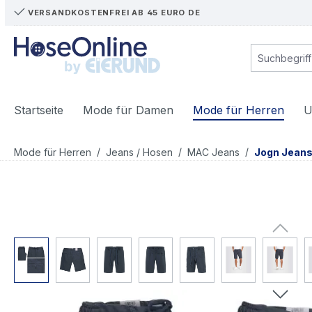
VERSANDKOSTENFREI AB 45 EURO DE
m Hauptinhalt springen
Zur Suche springen
Zur Hauptnavigation springen
Startseite
Mode für Damen
Mode für Herren
U
/
/
/
Mode für Herren
Jeans / Hosen
MAC Jeans
Jogn Jean
Bildergalerie überspringen