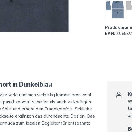
MAC Jo
Produktnum
EAN:
406589
ort in Dunkelblau
K
tiv wirkt und sich vielseitig kombinieren lässt.
Wi
 passt sowohl zu hellen als auch zu kräftigen
U
s Spiel und erhöht den Tragekomfort. Seitliche
u
ückseite ergänzen das durchdachte Design. Das
bermuda zum idealen Begleiter für entspannte
B