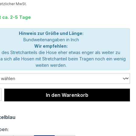
setzlicher MwSt.
t ca. 2-5 Tage
Hinweis zur Größe und Länge:
Bundweitenangaben in Inch
Wir empfehlen:
 des Stretchanteils die Hose eher etwas enger als weiter zu
da sich alle Hosen mit Stretchanteil beim Tragen noch ein wenig
weiten werden.
 Anzahl: Gib den gewünschten Wert ein 
In den Warenkorb
elblau
auswählen
ben: