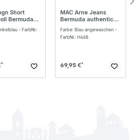
gn Short
MAC Arne Jeans
oll Bermuda
Bermuda authentic
ht blue
mid blue used
nkelblau - FarbNr.:
Farbe: Blau angewaschen -
FarbNr.: H468
er Preis:
Regulärer Preis:
€
69,95 €