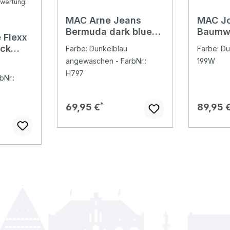
wertung:
MAC Arne Jeans
MAC Jo
Bewertung von 5 von 5 Sternen
Bermuda dark blue
Baumw
 Flexx
wash
midnig
ack
Farbe: Dunkelblau
Farbe: Du
angewaschen - FarbNr.:
199W
H797
Nr.:
Regulärer Preis:
Regulär
69,95 €
89,95 