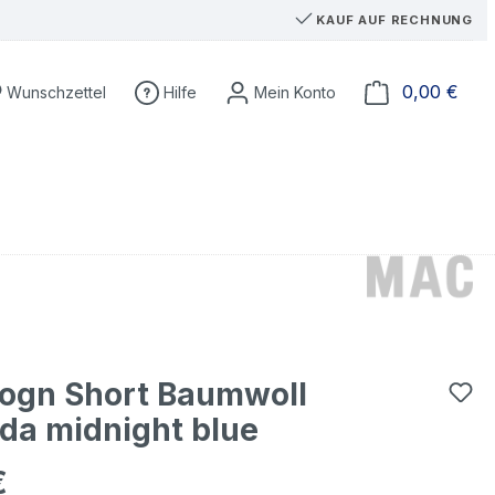
KAUF AUF RECHNUNG
Du hast 0 Produkte auf dem Merkzettel
Ware
0,00 €
Wunschzettel
Hilfe
ogn Short Baumwoll
da midnight blue
€
eis: