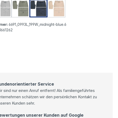
gn Short Baumwoll Bermuda blue mirage
MAC Jogn Short Baumwoll Bermuda fog
MAC Jogn Short Baumwoll Bermuda leaf green
MAC Jogn Short Baumwoll Bermuda mid
MAC Jogn Short Baumwoll Be
mer:
6691_0993L_199W_midnight-blue.6
1661262
undenorientierter Service
r sind nur einen Anruf entfernt! Als familiengeführtes
nternehmen schätzen wir den persönlichen Kontakt zu
nseren Kunden sehr.
ewertungen unserer Kunden auf Google