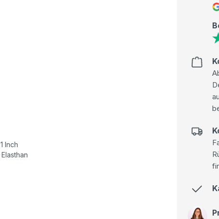
B
K
Ab
D
au
be
K
Fa
1 Inch
R
Elasthan
fi
K
P