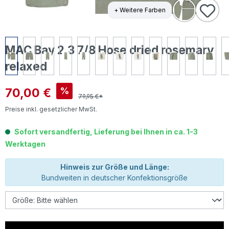
+ Weitere Farben
MAC Bay 2.3 7/8 Hose dried rosemary
relaxed
Verkaufspreis:
70,00 €
%
79,95 €*
Preise inkl. gesetzlicher MwSt.
Sofort versandfertig, Lieferung bei Ihnen in ca. 1-3
Werktagen
Hinweis zur Größe und Länge:
Bundweiten in deutscher Konfektionsgröße