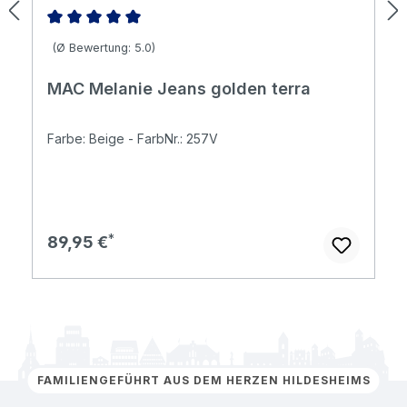
Durchschnittliche Bewertung von 5 von 5 Sternen
(Ø Bewertung: 5.0)
MAC Melanie Jeans golden terra
Farbe: Beige - FarbNr.: 257V
Regulärer Preis:
89,95 €
FAMILIENGEFÜHRT AUS DEM HERZEN HILDESHEIMS