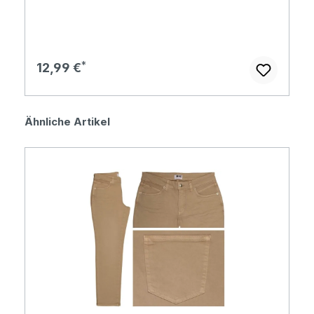
Regulärer Preis:
12,99 €
Produktgalerie überspringen
Ähnliche Artikel