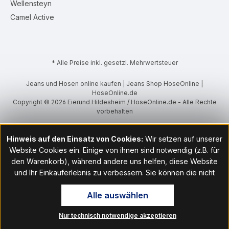
Wellensteyn
Camel Active
* Alle Preise inkl. gesetzl. Mehrwertsteuer
Jeans und Hosen online kaufen | Jeans Shop HoseOnline |
HoseOnline.de
Copyright © 2026 Eierund Hildesheim / HoseOnline.de - Alle Rechte
vorbehalten
Hinweis auf den Einsatz von Cookies:
Wir setzen auf unserer
Website Cookies ein. Einige von ihnen sind notwendig (z.B. für
den Warenkorb), während andere uns helfen, diese Website
und Ihr Einkauferlebnis zu verbessern. Sie können die nicht
notwendigen Cookies mit Klick auf „OK“ akzeptieren oder per
Alle auswählen
Klick auf "Nur technisch notwendige akzeptieren" ablehnen. Den
Zugang zu den Cookie-Einstellungen finden Sie im Fußbereich
Nur technisch notwendige akzeptieren
unserer Website im Menüpunkt „Informationen“. Dort können Sie
die Einstellungen jederzeit ändern.