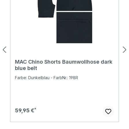
MAC Chino Shorts Baumwollhose dark
blue belt
Farbe: Dunkelblau - FarbNr.: 198R
Regulärer Preis:
59,95 €