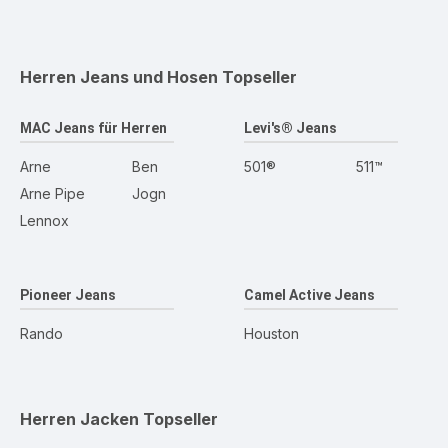
Herren Jeans und Hosen
Topseller
MAC Jeans für Herren
Levi's® Jeans
Arne
Ben
501®
511™
Arne Pipe
Jogn
Lennox
Pioneer Jeans
Camel Active Jeans
Rando
Houston
Herren Jacken
Topseller