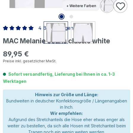
+ Weitere Farben
4 Bewertungen
Durchschnittliche Bewertung von 5 von 5 Sternen
MAC Melanie Jeans classic white
89,95 €
Regulärer Preis:
Preise inkl. gesetzlicher MwSt.
Sofort versandfertig, Lieferung bei Ihnen in ca. 1-3
Werktagen
Hinweis zur Größe und Länge:
Bundweiten in deutscher Konfektionsgröße / Längenangaben
in Inch.
Wir empfehlen:
Aufgrund des Stretchanteils die Hose eher etwas enger als
weiter zu bestellen, da sich alle Hosen mit Stretchanteil beim
Tragen noch ein wenig weiten werden.