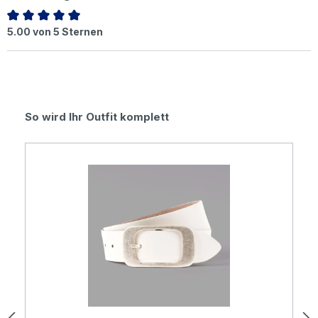
Durchschnittliche Bewertung von 5 von 5 Sternen
5.00 von 5 Sternen
Produktgalerie überspringen
So wird Ihr Outfit komplett