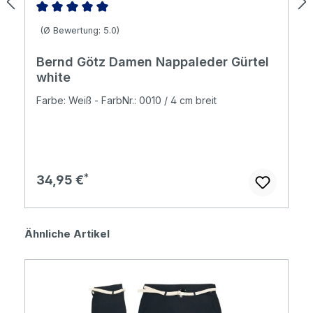
Durchschnittliche Bewertung von 5 von 5 Sternen
(Ø Bewertung: 5.0)
Bernd Götz Damen Nappaleder Gürtel
white
Farbe: Weiß - FarbNr.: 0010 / 4 cm breit
Regulärer Preis:
34,95 €
Produktgalerie überspringen
Ähnliche Artikel