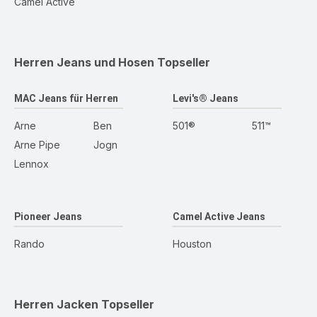
Camel Active
Herren Jeans und Hosen
Topseller
MAC Jeans für Herren
Levi's® Jeans
Arne
Ben
501®
511™
Arne Pipe
Jogn
Lennox
Pioneer Jeans
Camel Active Jeans
Rando
Houston
Herren Jacken
Topseller