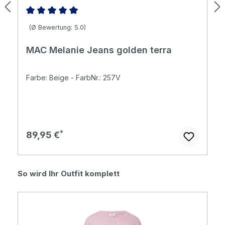
Durchschnittliche Bewertung von 5 von 5 Sternen
(Ø Bewertung: 5.0)
MAC Melanie Jeans golden terra
Farbe: Beige - FarbNr.: 257V
Regulärer Preis:
89,95 €
Produktgalerie überspringen
So wird Ihr Outfit komplett