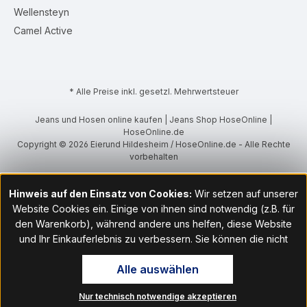
Wellensteyn
Camel Active
* Alle Preise inkl. gesetzl. Mehrwertsteuer
Jeans und Hosen online kaufen | Jeans Shop HoseOnline |
HoseOnline.de
Copyright © 2026 Eierund Hildesheim / HoseOnline.de - Alle Rechte
vorbehalten
Hinweis auf den Einsatz von Cookies:
Wir setzen auf unserer
Website Cookies ein. Einige von ihnen sind notwendig (z.B. für
den Warenkorb), während andere uns helfen, diese Website
und Ihr Einkauferlebnis zu verbessern. Sie können die nicht
notwendigen Cookies mit Klick auf „OK“ akzeptieren oder per
Alle auswählen
Klick auf "Nur technisch notwendige akzeptieren" ablehnen. Den
Zugang zu den Cookie-Einstellungen finden Sie im Fußbereich
Nur technisch notwendige akzeptieren
unserer Website im Menüpunkt „Informationen“. Dort können Sie