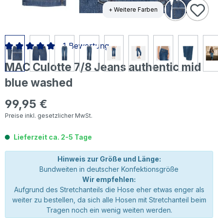
+ Weitere Farben
1 Bewertung
Durchschnittliche Bewertung von 5 von 5 Sternen
MAC Culotte 7/8 Jeans authentic mid
blue washed
99,95 €
Regulärer Preis:
Preise inkl. gesetzlicher MwSt.
Lieferzeit ca. 2-5 Tage
Hinweis zur Größe und Länge:
Bundweiten in deutscher Konfektionsgröße
Wir empfehlen:
Aufgrund des Stretchanteils die Hose eher etwas enger als
weiter zu bestellen, da sich alle Hosen mit Stretchanteil beim
Tragen noch ein wenig weiten werden.