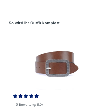
Produktgalerie überspringen
So wird Ihr Outfit komplett
Durchschnittliche Bewertung von 5 von 5 Sternen
(Ø Bewertung: 5.0)