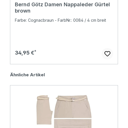
Bernd Götz Damen Nappaleder Gürtel
brown
Farbe: Cognacbraun - FarbNr.: 0084 / 4 cm breit
Regulärer Preis:
34,95 €
Produktgalerie überspringen
Ähnliche Artikel