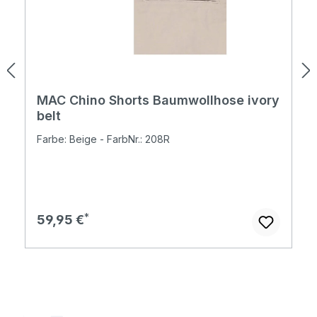
MAC Chino Shorts Baumwollhose ivory
belt
Farbe: Beige - FarbNr.: 208R
Regulärer Preis:
59,95 €