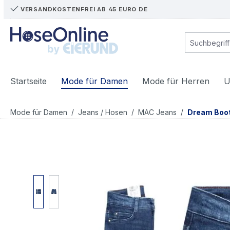
VERSANDKOSTENFREI AB 45 EURO DE
m Hauptinhalt springen
Zur Suche springen
Zur Hauptnavigation springen
Startseite
Mode für Damen
Mode für Herren
U
/
/
/
Mode für Damen
Jeans / Hosen
MAC Jeans
Dream Boo
Bildergalerie überspringen