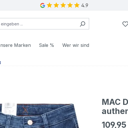
4.9
nsere Marken
Sale %
Wer wir sind
t
MAC D
authe
109,95
Regulärer Pr