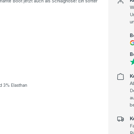
riante Boot jetzt auch als Schlaghose! Ein softer
Wi
U
u
B
B
K
Ab
d 3% Elasthan
D
au
be
K
Fa
R