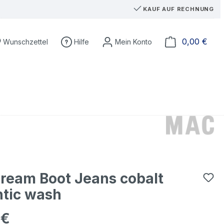
KAUF AUF RECHNUNG
Du hast 0 Produkte auf dem Merkzettel
Ware
0,00 €
Wunschzettel
Hilfe
ream Boot Jeans cobalt
ntic wash
 €
eis: