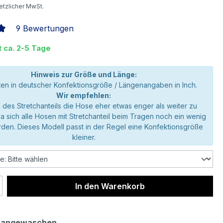
setzlicher MwSt.
9 Bewertungen
liche Bewertung von 5 von 5 Sternen
t ca. 2-5 Tage
Hinweis zur Größe und Länge:
en in deutscher Konfektionsgröße / Längenangaben in Inch.
Wir empfehlen:
 des Stretchanteils die Hose eher etwas enger als weiter zu
da sich alle Hosen mit Stretchanteil beim Tragen noch ein wenig
den. Dieses Modell passt in der Regel eine Konfektionsgröße
kleiner.
 Anzahl: Gib den gewünschten Wert ein 
In den Warenkorb
 angewaschen