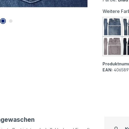
Weitere Far
MAC Dr
MAC Dre
Produktnum
EAN:
406589
angewaschen
K