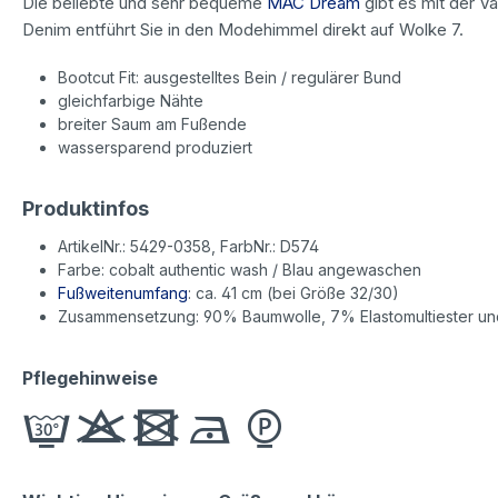
Die beliebte und sehr bequeme
MAC Dream
gibt es mit der Va
Denim entführt Sie in den Modehimmel direkt auf Wolke 7.
Bootcut Fit: ausgestelltes Bein / regulärer Bund
gleichfarbige Nähte
breiter Saum am Fußende
wassersparend produziert
Produktinfos
ArtikelNr.: 5429-0358, FarbNr.: D574
Farbe: cobalt authentic wash / Blau angewaschen
Fußweitenumfang
: ca. 41 cm (bei Größe 32/30)
Zusammensetzung: 90% Baumwolle, 7% Elastomultiester un
Pflegehinweise