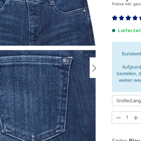
Preise inkl. ge
Durchschnitt
Lieferzei
Bundweit
Aufgrund
bestellen, 
weiten wer
Produkt
Farbe:
Blau