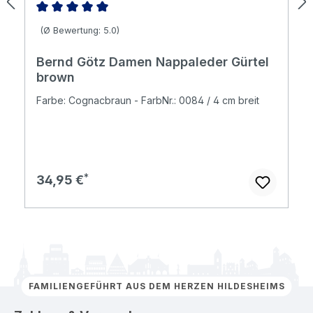
Durchschnittliche Bewertung von 5 von 5 Sternen
(Ø Bewertung: 5.0)
Bernd Götz Damen Nappaleder Gürtel
brown
Farbe: Cognacbraun - FarbNr.: 0084 / 4 cm breit
Regulärer Preis:
34,95 €
FAMILIENGEFÜHRT AUS DEM HERZEN HILDESHEIMS