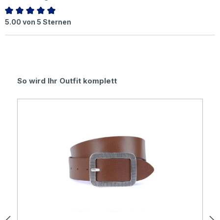
Durchschnittliche Bewertung von 5 von 5 Sternen
5.00 von 5 Sternen
Produktgalerie überspringen
So wird Ihr Outfit komplett