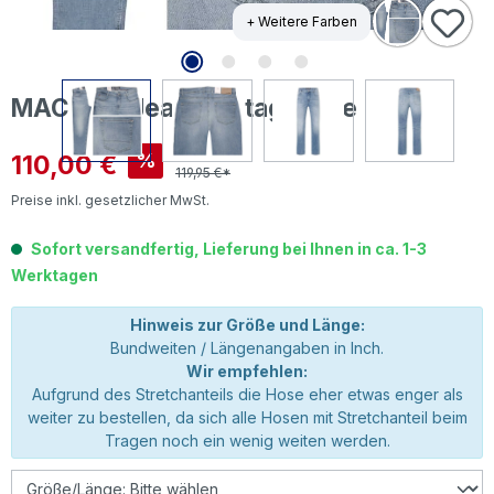
+ Weitere Farben
MAC Rick Jeans vintage blue
Verkaufspreis:
110,00 €
%
119,95 €*
Preise inkl. gesetzlicher MwSt.
Sofort versandfertig, Lieferung bei Ihnen in ca. 1-3
Werktagen
Hinweis zur Größe und Länge:
Bundweiten / Längenangaben in Inch.
Wir empfehlen:
Aufgrund des Stretchanteils die Hose eher etwas enger als
weiter zu bestellen, da sich alle Hosen mit Stretchanteil beim
Tragen noch ein wenig weiten werden.