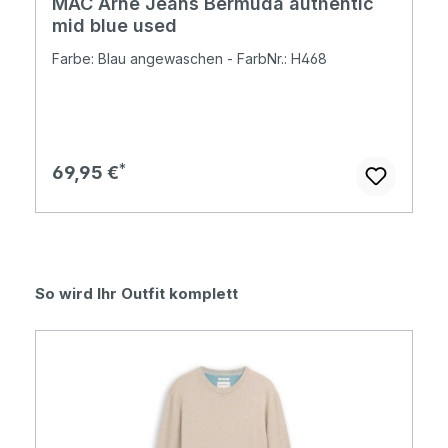
MAC Arne Jeans Bermuda authentic
mid blue used
Farbe: Blau angewaschen - FarbNr.: H468
Regulärer Preis:
69,95 €
Produktgalerie überspringen
So wird Ihr Outfit komplett