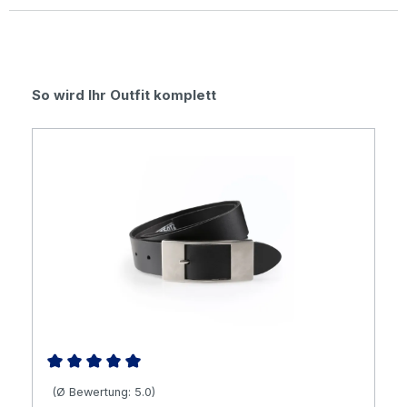
Durchschnittliche Bewertung von 0 von 5 Sternen
Produktgalerie überspringen
So wird Ihr Outfit komplett
Durchschnittliche Bewertung von 5 von 5 Sternen
(Ø Bewertung: 5.0)