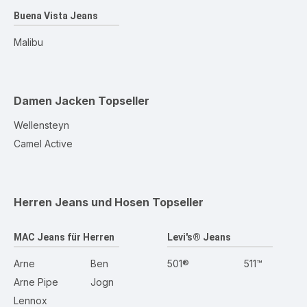
Buena Vista Jeans
Malibu
Damen Jacken
Topseller
Wellensteyn
Camel Active
Herren Jeans und Hosen
Topseller
MAC Jeans für Herren
Levi's® Jeans
Arne
Ben
501®
511™
Arne Pipe
Jogn
Lennox