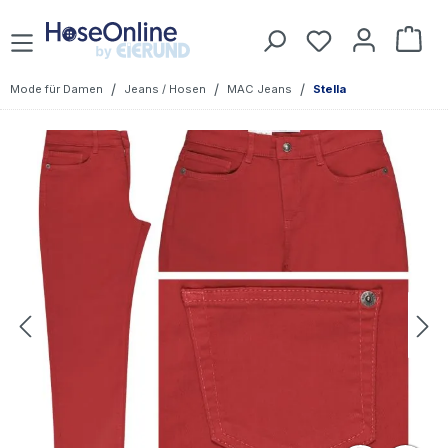
Zum Hauptinhalt springen
Du hast 0 Prod
War
/
/
/
Mode für Damen
Jeans / Hosen
MAC Jeans
Stella
Bildergalerie überspringen