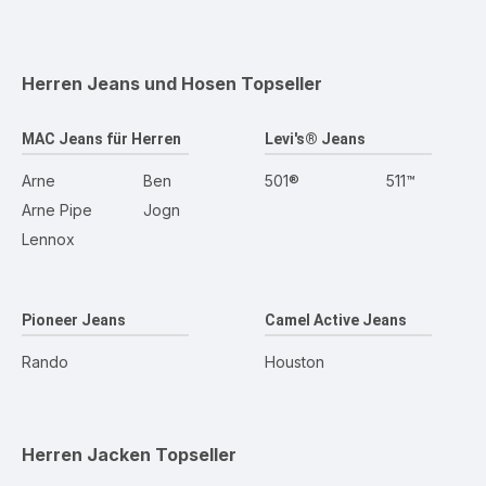
Herren Jeans und Hosen
Topseller
MAC Jeans für Herren
Levi's® Jeans
Arne
Ben
501®
511™
Arne Pipe
Jogn
Lennox
Pioneer Jeans
Camel Active Jeans
Rando
Houston
Herren Jacken
Topseller