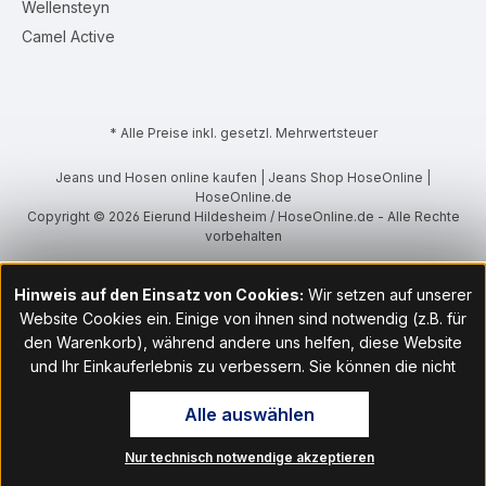
Wellensteyn
Camel Active
* Alle Preise inkl. gesetzl. Mehrwertsteuer
Jeans und Hosen online kaufen | Jeans Shop HoseOnline |
HoseOnline.de
Copyright © 2026 Eierund Hildesheim / HoseOnline.de - Alle Rechte
vorbehalten
Hinweis auf den Einsatz von Cookies:
Wir setzen auf unserer
Website Cookies ein. Einige von ihnen sind notwendig (z.B. für
den Warenkorb), während andere uns helfen, diese Website
und Ihr Einkauferlebnis zu verbessern. Sie können die nicht
notwendigen Cookies mit Klick auf „OK“ akzeptieren oder per
Alle auswählen
Klick auf "Nur technisch notwendige akzeptieren" ablehnen. Den
Zugang zu den Cookie-Einstellungen finden Sie im Fußbereich
Nur technisch notwendige akzeptieren
unserer Website im Menüpunkt „Informationen“. Dort können Sie
die Einstellungen jederzeit ändern.