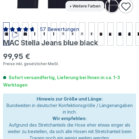
+ Weitere Farben
57 Bewertungen
Durchschnittliche Bewertung von 4.79 von 5 Sternen
MAC Stella Jeans blue black
99,95 €
Regulärer Preis:
Preise inkl. gesetzlicher MwSt.
Sofort versandfertig, Lieferung bei Ihnen in ca. 1-3
Werktagen
Hinweis zur Größe und Länge:
Bundweiten in deutscher Konfektionsgröße / Längenangaben
in Inch.
Wir empfehlen:
Aufgrund des Stretchanteils die Hose eher etwas enger als
weiter zu bestellen, da sich alle Hosen mit Stretchanteil beim
Tragen noch ein wenig weiten werden.