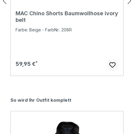
MAC Chino Shorts Baumwollhose ivory
belt
Farbe: Beige - FarbNr.: 208R
Regulärer Preis:
59,95 €
Produktgalerie überspringen
So wird Ihr Outfit komplett