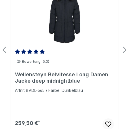
Durchschnittliche Bewertung von 5 von 5 Sternen
(Ø Bewertung: 5.0)
Wellensteyn Belvitesse Long Damen
Jacke deep midnightblue
Artnr: BVDL-565 / Farbe: Dunkelblau
Regulärer Preis:
259,50 €