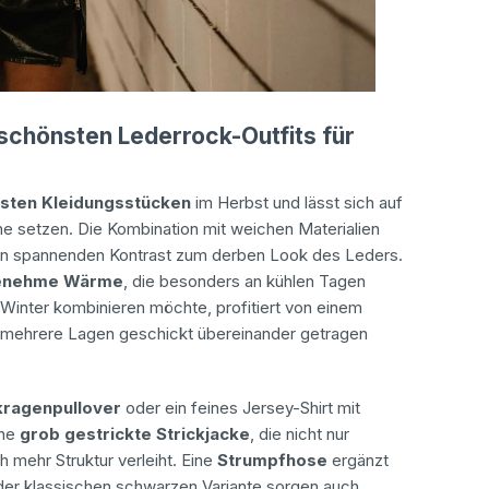
e schönsten Lederrock-Outfits für
gsten Kleidungsstücken
im Herbst und lässt sich auf
ene setzen. Die Kombination mit weichen Materialien
nen spannenden Kontrast zum derben Look des Leders.
enehme Wärme
, die besonders an kühlen Tagen
 Winter kombinieren möchte, profitiert von einem
 mehrere Lagen geschickt übereinander getragen
kragenpullover
oder ein feines Jersey-Shirt mit
ne
grob gestrickte Strickjacke
, die nicht nur
h mehr Struktur verleiht. Eine
Strumpfhose
ergänzt
 der klassischen schwarzen Variante sorgen auch