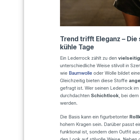
Trend trifft Eleganz – Di
kühle Tage
Ein Lederrock zählt zu den
vielseiti
unterschiedliche Weise stilvoll in Sz
wie
Baumwolle
oder Wolle bildet ei
Gleichzeitig bieten diese Stoffe
ang
gefragt ist. Wer seinen Lederrock im
durchdachten
Schichtlook
, bei dem
werden.
Die Basis kann ein figurbetonter
Roll
hohem Kragen sein. Darüber passt ei
funktional ist, sondern dem Outfit auc
den Look auf stilvolle Weise. Neben