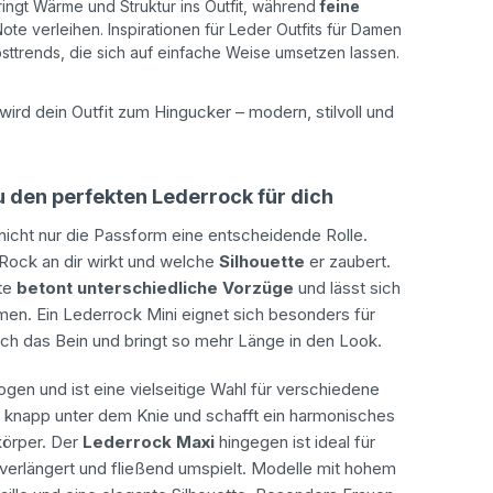
ngt Wärme und Struktur ins Outfit, während
feine
te verleihen. Inspirationen für Leder Outfits für Damen
rbsttrends, die sich auf einfache Weise umsetzen lassen.
wird dein Outfit zum Hingucker – modern, stilvoll und
u den perfekten Lederrock für dich
 nicht nur die Passform eine entscheidende Rolle.
 Rock an dir wirkt und welche
Silhouette
er zaubert.
nte
betont unterschiedliche Vorzüge
und lässt sich
men. Ein Lederrock Mini eignet sich besonders für
isch das Bein und bringt so mehr Länge in den Look.
gen und ist eine vielseitige Wahl für verschiedene
t knapp unter dem Knie und schafft ein harmonisches
körper. Der
Lederrock Maxi
hingegen ist ideal für
e verlängert und fließend umspielt. Modelle mit hohem