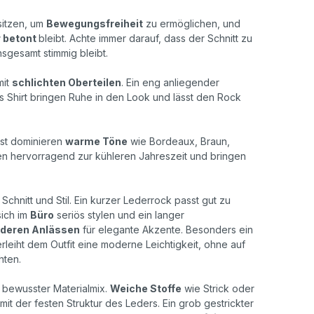
 sitzen, um
Bewegungsfreiheit
zu ermöglichen, und
r betont
bleibt. Achte immer darauf, dass der Schnitt zu
nsgesamt stimmig bleibt.
mit
schlichten Oberteilen
. Ein eng anliegender
s Shirt bringen Ruhe in den Look und lässt den Rock
bst dominieren
warme Töne
wie Bordeaux, Braun,
en hervorragend zur kühleren Jahreszeit und bringen
chnitt und Stil. Ein kurzer Lederrock passt gut zu
sich im
Büro
seriös stylen und ein langer
deren Anlässen
für elegante Akzente. Besonders ein
rleiht dem Outfit eine moderne Leichtigkeit, ohne auf
chten.
 bewusster Materialmix.
Weiche Stoffe
wie Strick oder
t der festen Struktur des Leders. Ein grob gestrickter