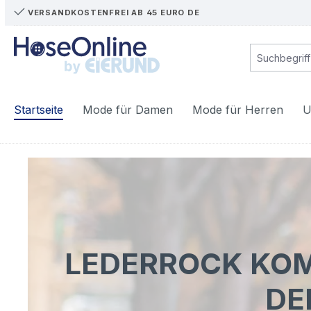
VERSANDKOSTENFREI AB 45 EURO DE
m Hauptinhalt springen
Zur Suche springen
Zur Hauptnavigation springen
Startseite
Mode für Damen
Mode für Herren
U
LEDERROCK KOMB
DE