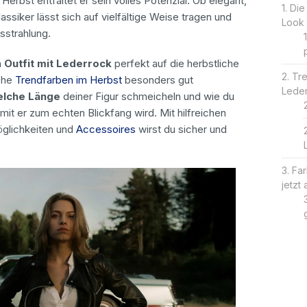
erbst entfaltet er sein volles Potenzial. Ob elegant,
Die
assiker lässt sich auf vielfältige Weise tragen und
Look
sstrahlung.
n
Outfit mit Lederrock
perfekt auf die herbstliche
Tre
che
Trendfarben im Herbst
besonders gut
Leder
elche Länge
deiner Figur schmeicheln und wie du
mit er zum echten Blickfang wird. Mit hilfreichen
öglichkeiten und
Accessoires
wirst du sicher und
Far
jetzt