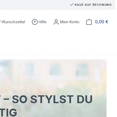
KAUF AUF RECHNUNG
Du hast 0 Produkte auf dem Merkzettel
Ware
0,00 €
Wunschzettel
Hilfe
 – SO STYLST DU
TIG