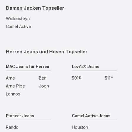
Damen Jacken
Topseller
Wellensteyn
Camel Active
Herren Jeans und Hosen
Topseller
MAC Jeans für Herren
Levi's® Jeans
Arne
Ben
501®
511™
Arne Pipe
Jogn
Lennox
Pioneer Jeans
Camel Active Jeans
Rando
Houston