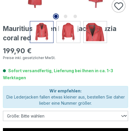
Mauritius Damen Lederjacke Louzia
coral red
199,90 €
Regulärer Preis:
Preise inkl. gesetzlicher MwSt.
Sofort versandfertig, Lieferung bei Ihnen in ca. 1-3
Werktagen
Wir empfehlen:
Die Lederjacken fallen etwas kleiner aus, bestellen Sie daher
lieber eine Nummer größer.