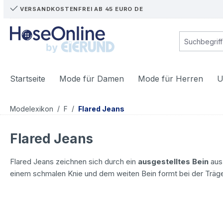
VERSANDKOSTENFREI AB 45 EURO DE
m Hauptinhalt springen
Zur Suche springen
Zur Hauptnavigation springen
Startseite
Mode für Damen
Mode für Herren
U
/
/
Modelexikon
F
Flared Jeans
Flared Jeans
Flared Jeans zeichnen sich durch ein
ausgestelltes Bein
aus:
einem schmalen Knie und dem weiten Bein formt bei der Träge