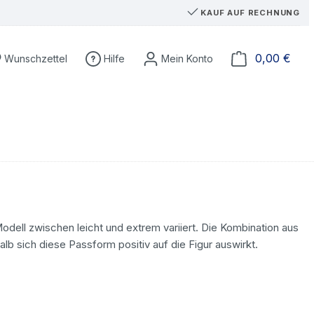
KAUF AUF RECHNUNG
Du hast 0 Produkte auf dem Merkzettel
Ware
0,00 €
Wunschzettel
Hilfe
dell zwischen leicht und extrem variiert. Die Kombination aus
alb sich diese Passform positiv auf die Figur auswirkt.