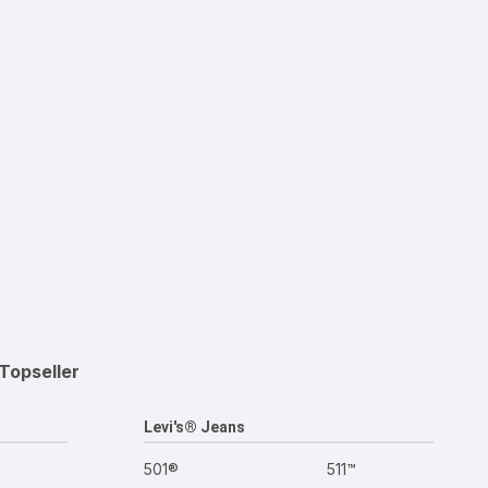
Topseller
Levi's® Jeans
501®
511™