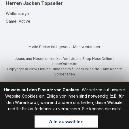
Herren Jacken
Topseller
Wellensteyn
Camel Active
* Alle Preise inkl. gesetzl. Mehrwertsteuer
Jeans und Hosen online kaufen | Jeans Shop HoseOnline |
HoseOnline.de
Copyright © 2026 Eierund Hildesheim / HoseOnline.de - Alle Rechte
vorbehalten
Hinweis auf den Einsatz von Cookies:
Wir setzen auf unserer
Website Cookies ein. Einige von ihnen sind notwendig (z.B. für
den Warenkorb), während andere uns helfen, diese Website
und Ihr Einkauferlebnis zu verbessern. Sie können die nicht
notwendigen Cookies mit Klick auf „OK“ akzeptieren oder per
Alle auswählen
Klick auf "Nur technisch notwendige akzeptieren" ablehnen. Den
Zugang zu den Cookie-Einstellungen finden Sie im Fußbereich