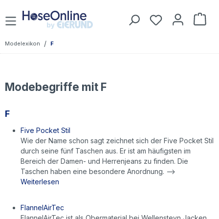
Zum Hauptinhalt springen
Du hast 0 Prod
War
/
Modelexikon
F
Modebegriffe mit F
F
Five Pocket Stil
Wie der Name schon sagt zeichnet sich der Five Pocket Stil
durch seine fünf Taschen aus. Er ist am häufigsten im
Bereich der Damen- und Herrenjeans zu finden. Die
Taschen haben eine besondere Anordnung. -->
Weiterlesen
FlannelAirTec
FlannelAirTec ist als Obermaterial bei Wellensteyn Jacken