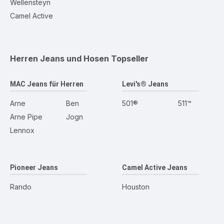
Wellensteyn
Camel Active
Herren Jeans und Hosen
Topseller
MAC Jeans für Herren
Levi's® Jeans
Arne
Ben
501®
511™
Arne Pipe
Jogn
Lennox
Pioneer Jeans
Camel Active Jeans
Rando
Houston