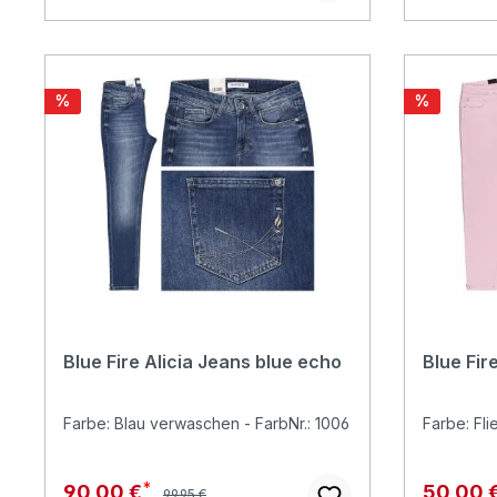
Rabatt
Rabatt
%
%
Blue Fire Alicia Jeans blue echo
Blue Fire
Farbe: Blau verwaschen - FarbNr.: 1006
Farbe: Fli
Regulärer Preis:
Verkaufspreis:
Verkaufs
90,00 €
50,00 
99,95 €