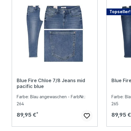
Topseller!
Blue Fire Chloe 7/8 Jeans mid
Blue Fir
pacific blue
Farbe: Blau angewaschen - FarbNr.:
Farbe: Bl
264
265
Regulärer Preis:
Reguläre
89,95 €
89,95 €