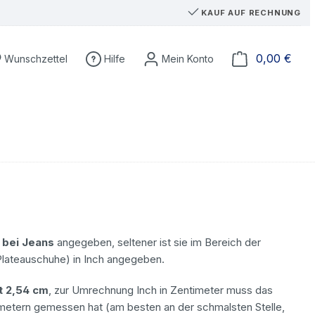
KAUF AUF RECHNUNG
Du hast 0 Produkte auf dem Merkzettel
Ware
0,00 €
Wunschzettel
Hilfe
bei Jeans
angegeben, seltener ist sie im Bereich der
lateauschuhe) in Inch angegeben.
ht 2,54 cm
, zur Umrechnung Inch in Zentimeter muss das
timetern gemessen hat (am besten an der schmalsten Stelle,