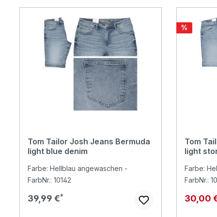
Rabatt
%
Tom Tailor Josh Jeans Bermuda
Tom Tai
light blue denim
light st
Farbe: Hellblau angewaschen -
Farbe: He
FarbNr.: 10142
FarbNr.: 1
Regulärer Preis:
Verkaufs
39,99 €
30,00 