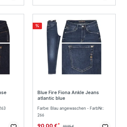
Rabatt
%
nse
Blue Fire Fiona Ankle Jeans
atlantic blue
 263
Farbe: Blau angewaschen - FarbNr.:
266
Regulärer Preis:
Verkaufspreis:
90,00 €
99,95 €