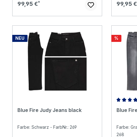
Regulärer Preis:
Reguläre
99,95 €
99,95 €
Rabatt
NEU
%
Durchschn
Blue Fire Judy Jeans black
Blue Fir
Farbe: Schwarz - FarbNr.: 269
Farbe: Gr
268