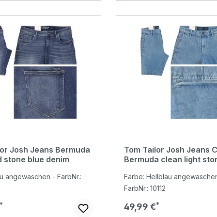
lor Josh Jeans Bermuda
Tom Tailor Josh Jeans 
 stone blue denim
Bermuda clean light sto
denim
au angewaschen - FarbNr.:
Farbe: Hellblau angewaschen
FarbNr.: 10112
r Preis:
Regulärer Preis:
49,99 €