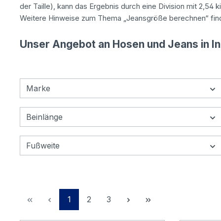
der Taille), kann das Ergebnis durch eine Division mit 2,5
Weitere Hinweise zum Thema „Jeansgröße berechnen“ fin
Unser Angebot an Hosen und Jeans in I
Marke
Beinlänge
Fußweite
Seite
Seite
Seite
1
2
3