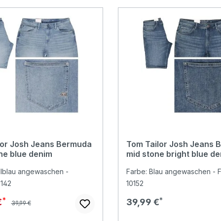
lor Josh Jeans Bermuda
Tom Tailor Josh Jeans 
one blue denim
mid stone bright blue d
llblau angewaschen -
Farbe: Blau angewaschen - F
0142
10152
Regulärer Preis:
preis:
Regulärer Preis:
€
39,99 €
39,99 €