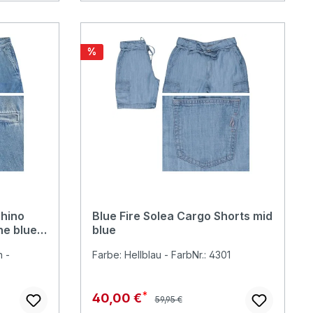
Rabatt
%
Chino
Blue Fire Solea Cargo Shorts mid
ne blue
blue
 -
Farbe: Hellblau - FarbNr.: 4301
Regulärer Preis:
Verkaufspreis:
40,00 €
59,95 €