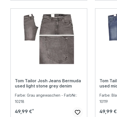
Tom Tailor Josh Jeans Bermuda
Tom Tai
used light stone grey denim
used mid
Farbe: Grau angewaschen - FarbNr.:
Farbe: Bl
10218
10119
Regulärer Preis:
Reguläre
49,99 €
49,99 €