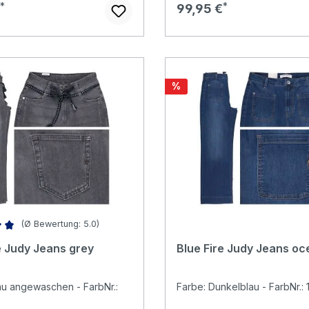
r Preis:
Regulärer Preis:
99,95 €
Rabatt
%
(Ø Bewertung: 5.0)
ittliche Bewertung von 5 von 5 Sternen
e Judy Jeans grey
Blue Fire Judy Jeans oc
au angewaschen - FarbNr.:
Farbe: Dunkelblau - FarbNr.: 