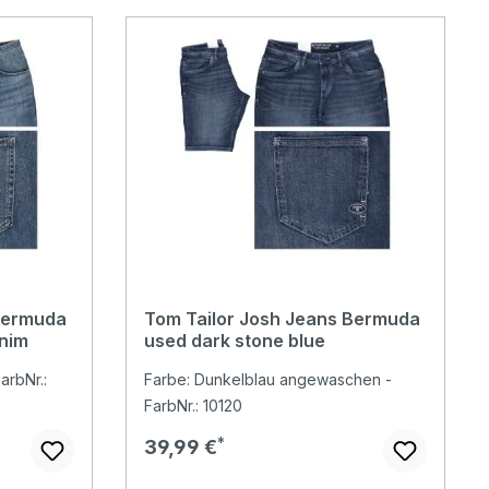
Bermuda
Tom Tailor Josh Jeans Bermuda
enim
used dark stone blue
arbNr.:
Farbe: Dunkelblau angewaschen -
FarbNr.: 10120
Regulärer Preis:
39,99 €