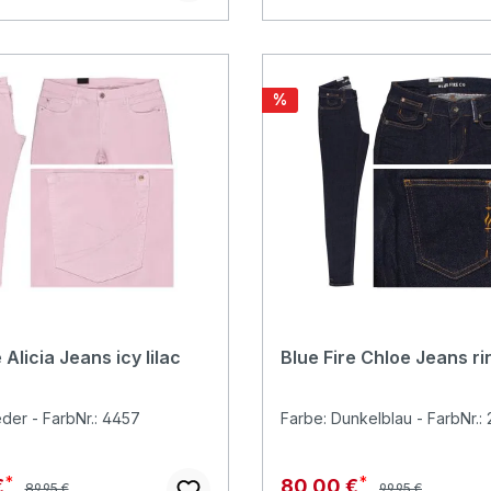
Rabatt
%
 Alicia Jeans icy lilac
Blue Fire Chloe Jeans ri
eder - FarbNr.: 4457
Farbe: Dunkelblau - FarbNr.:
Regulärer Preis:
Regulärer Preis:
preis:
Verkaufspreis:
€
80,00 €
89,95 €
99,95 €