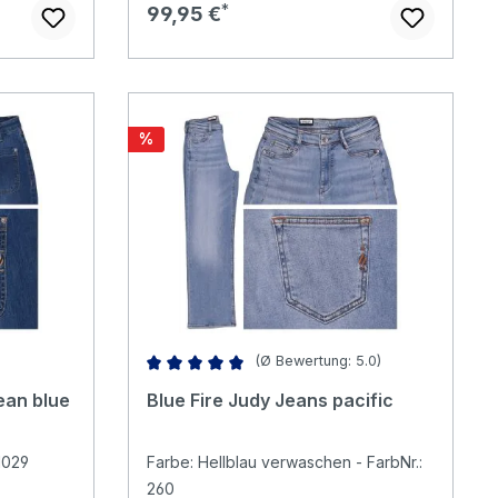
Regulärer Preis:
99,95 €
Rabatt
%
(Ø Bewertung: 5.0)
Durchschnittliche Bewertung von 5 von 5 Ster
ean blue
Blue Fire Judy Jeans pacific
1029
Farbe: Hellblau verwaschen - FarbNr.:
260