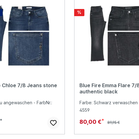
Rabatt
%
e Chloe 7/8 Jeans stone
Blue Fire Emma Flare 7/
authentic black
au angewaschen - FarbNr.:
Farbe: Schwarz verwaschen -
4559
Regulärer Preis:
r Preis:
Verkaufspreis:
80,00 €
89,95 €