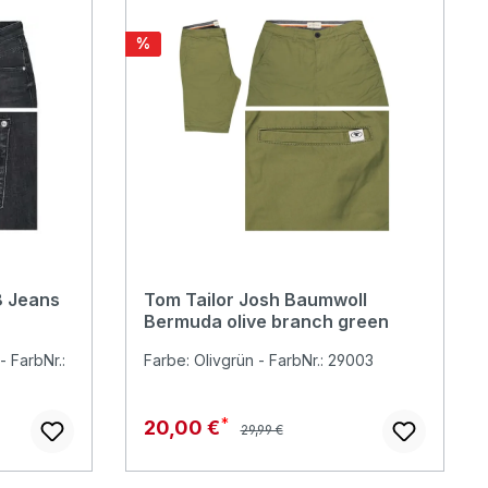
Rabatt
%
8 Jeans
Tom Tailor Josh Baumwoll
Bermuda olive branch green
 FarbNr.:
Farbe: Olivgrün - FarbNr.: 29003
Regulärer Preis:
Verkaufspreis:
20,00 €
29,99 €