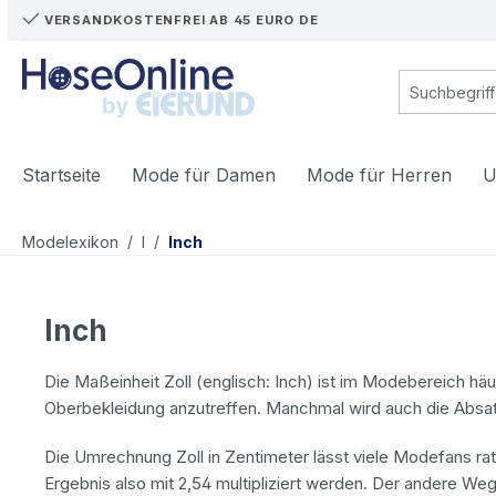
VERSANDKOSTENFREI AB 45 EURO DE
m Hauptinhalt springen
Zur Suche springen
Zur Hauptnavigation springen
Startseite
Mode für Damen
Mode für Herren
U
/
/
Modelexikon
I
Inch
Inch
Die Maßeinheit Zoll (englisch: Inch) ist im Modebereich häuf
Oberbekleidung anzutreffen. Manchmal wird auch die Absa
Die Umrechnung Zoll in Zentimeter lässt viele Modefans rat
Ergebnis also mit 2,54 multipliziert werden. Der andere We