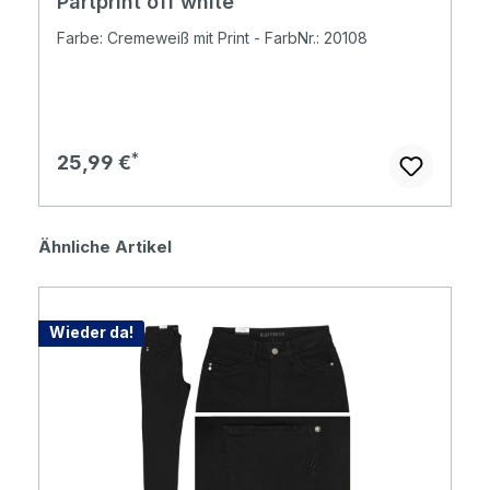
Partprint off white
Farbe: Cremeweiß mit Print - FarbNr.: 20108
Regulärer Preis:
25,99 €
Produktgalerie überspringen
Ähnliche Artikel
Wieder da!