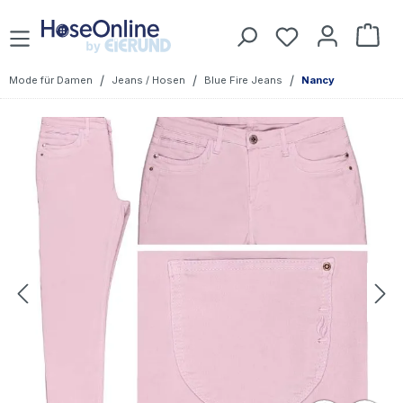
Zum Hauptinhalt springen
Du hast 0 Prod
War
/
/
/
Mode für Damen
Jeans / Hosen
Blue Fire Jeans
Nancy
Bildergalerie überspringen