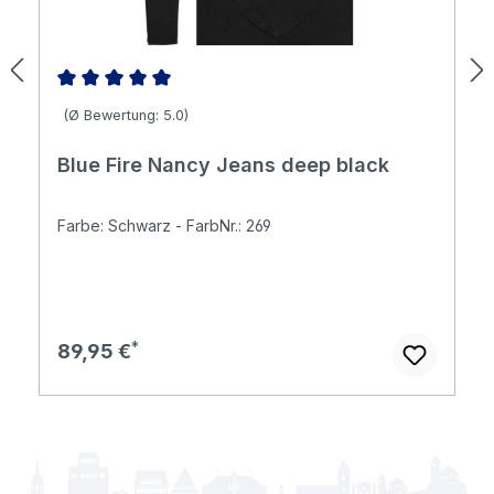
Durchschnittliche Bewertung von 5 von 5 Sternen
(Ø Bewertung: 5.0)
Blue Fire Nancy Jeans deep black
Farbe: Schwarz - FarbNr.: 269
Regulärer Preis:
89,95 €