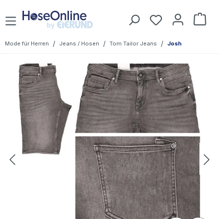
Zum Hauptinhalt springen
Du hast 0 Prod
War
/
/
/
Mode für Herren
Jeans / Hosen
Tom Tailor Jeans
Josh
Bildergalerie überspringen