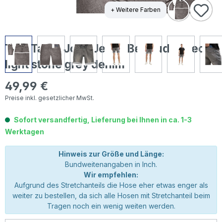
+ Weitere Farben
Tom Tailor Josh Jeans Bermuda used
light stone grey denim
49,99 €
Regulärer Preis:
Preise inkl. gesetzlicher MwSt.
Sofort versandfertig, Lieferung bei Ihnen in ca. 1-3
Werktagen
Hinweis zur Größe und Länge:
Bundweitenangaben in Inch.
Wir empfehlen:
Aufgrund des Stretchanteils die Hose eher etwas enger als
weiter zu bestellen, da sich alle Hosen mit Stretchanteil beim
Tragen noch ein wenig weiten werden.