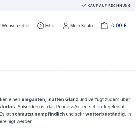
KAUF AUF RECHNUNG
Du hast 0 Produkte auf dem Merkzettel
Ware
0,00 €
Wunschzettel
Hilfe
cken einen
eleganten
,
matten
Glanz
und verfügt zudem über
kturlos
. Außerdem ist das PrincessAirTec sehr pflegeleicht.
Es ist
schmutzunempfindlich
und sehr
wetterbeständig
. In
ereinigt werden.