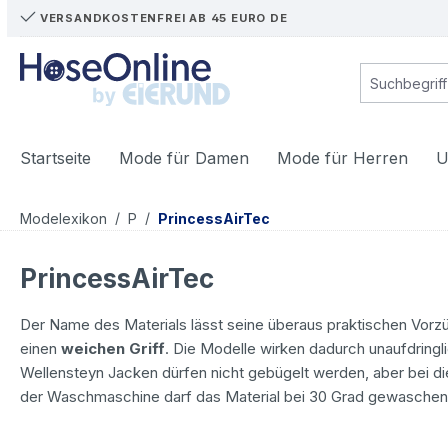
VERSANDKOSTENFREI AB 45 EURO DE
m Hauptinhalt springen
Zur Suche springen
Zur Hauptnavigation springen
Startseite
Mode für Damen
Mode für Herren
U
/
/
Modelexikon
P
PrincessAirTec
PrincessAirTec
Der Name des Materials lässt seine überaus praktischen Vorz
einen
weichen Griff
. Die Modelle wirken dadurch unaufdringli
Wellensteyn Jacken dürfen nicht gebügelt werden, aber bei die
der Waschmaschine darf das Material bei 30 Grad gewaschen, 