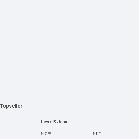
Topseller
Levi's® Jeans
501®
511™