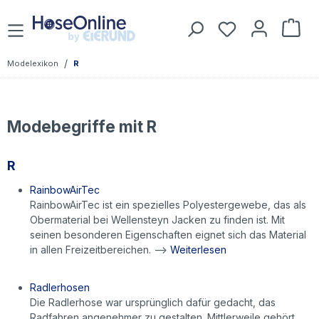
Zum Hauptinhalt springen
Du hast 0 Prod
War
/
Modelexikon
R
Modebegriffe mit R
R
RainbowAirTec
RainbowAirTec ist ein spezielles Polyestergewebe, das als
Obermaterial bei Wellensteyn Jacken zu finden ist. Mit
seinen besonderen Eigenschaften eignet sich das Material
in allen Freizeitbereichen. -->
Weiterlesen
Radlerhosen
Die Radlerhose war ursprünglich dafür gedacht, das
Radfahren angenehmer zu gestalten. Mittlerweile gehört