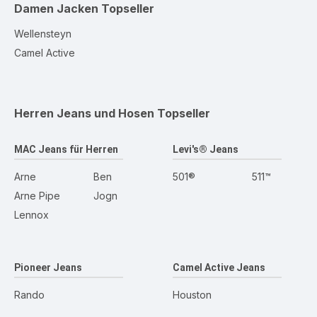
Damen Jacken
Topseller
Wellensteyn
Camel Active
Herren Jeans und Hosen
Topseller
MAC Jeans für Herren
Levi's® Jeans
Arne
Ben
501®
511™
Arne Pipe
Jogn
Lennox
Pioneer Jeans
Camel Active Jeans
Rando
Houston