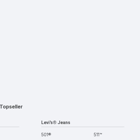
Topseller
Levi's® Jeans
501®
511™