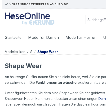
VERSANDKOSTENFREI AB 45 EURO DE
m Hauptinhalt springen
Zur Suche springen
Zur Hauptnavigation springen
Startseite
Mode für Damen
Mode für Herren
U
/
/
Modelexikon
S
Shape Wear
Shape Wear
An hautenge Outfits trauen Sie sich nicht heran, weil Sie ein
verschwinden. Die
Funktionsunterwäsche
existiert mittler
Unter figurbetonten Kleidern sind Shapewear Kleider goldwer
Shapewear Hosen kommen am besten unter einer engen
Dam
ist er aber dennoch unschlagbar. Tragen Sie dazu ein figurfor