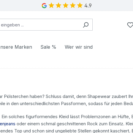
4.9
nsere Marken
Sale %
Wer wir sind
 paar Pölsterchen haben? Schluss damit, denn Shapewear zaubert I
weile in den unterschiedlichsten Passformen, sodass für jeden Bed
t. Ein solches figurformendes Kleid lässt Problemzonen an Hüf
enjeans
oder einem schmal geschnittenen Rock zum Einsatz. Klein u
mendes Top und schon sind ungeliebte Stellen gekonnt kaschiert. 