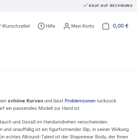
KAUF AUF RECHNUNG
Du hast 0 Produkte auf dem Merkzettel
Ware
0,00 €
Wunschzettel
Hilfe
hnen
schöne Kurven
und lässt
Problemzonen
ruckzuck
arf ein passendes Modell zur Hand ist.
te, Bauch und Gesäß im Handumdrehen verschwinden.
nd unauffällig ist ein figurformender Slip, in seiner Wirkung
Ein echtes Allround-Talent ist der Shapewear Body, der Ihnen