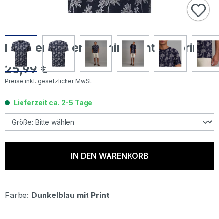
Pioneer Herren T-Shirt night sky print
25,99 €
Regulärer Preis:
Preise inkl. gesetzlicher MwSt.
Lieferzeit ca. 2-5 Tage
IN DEN WARENKORB
Farbe:
Dunkelblau mit Print