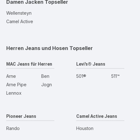
Damen Jacken
Topseller
Wellensteyn
Camel Active
Herren Jeans und Hosen
Topseller
MAC Jeans für Herren
Levi's® Jeans
Arne
Ben
501®
511™
Arne Pipe
Jogn
Lennox
Pioneer Jeans
Camel Active Jeans
Rando
Houston