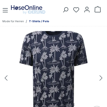
Zum Hauptinhalt springen
Du hast 0 Prod
War
/
Mode für Herren
T-Shirts / Polo
Bildergalerie überspringen