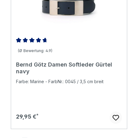
Durchschnittliche Bewertung von 4.86 von 5 Sternen
(Ø Bewertung: 4.9)
Bernd Götz Damen Softleder Gürtel
navy
Farbe: Marine - FarbNr.: 0045 / 3,5 cm breit
Regulärer Preis:
29,95 €