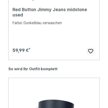
Red Button Jimmy Jeans midstone
used
Farbe: Dunkelblau verwaschen
Regulärer Preis:
59,99 €
Produktgalerie überspringen
So wird Ihr Outfit komplett