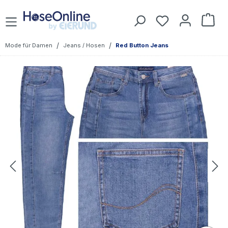
Zum Hauptinhalt springen
Du hast 0 Prod
War
/
/
Mode für Damen
Jeans / Hosen
Red Button Jeans
Bildergalerie überspringen