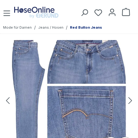
Zum Hauptinhalt springen
Du hast 0 Prod
War
/
/
Mode für Damen
Jeans / Hosen
Red Button Jeans
Bildergalerie überspringen