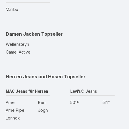
Malibu
Damen Jacken
Topseller
Wellensteyn
Camel Active
Herren Jeans und Hosen
Topseller
MAC Jeans für Herren
Levi's® Jeans
Arne
Ben
501®
511™
Arne Pipe
Jogn
Lennox