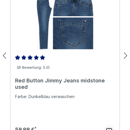
Durchschnittliche Bewertung von 4.98 von 5 Sternen
(Ø Bewertung: 5.0)
Red Button Jimmy Jeans midstone
used
Farbe: Dunkelblau verwaschen
Regulärer Preis:
59,99 €