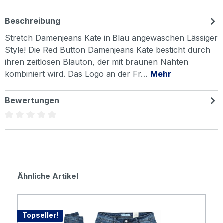
Beschreibung
Stretch Damenjeans Kate in Blau angewaschen Lässiger
Style! Die Red Button Damenjeans Kate besticht durch
ihren zeitlosen Blauton, der mit braunen Nähten
kombiniert wird. Das Logo an der Fr…
Mehr
Bewertungen
Durchschnittliche Bewertung von 0 von 5 Sternen
Produktgalerie überspringen
Ähnliche Artikel
Topseller!