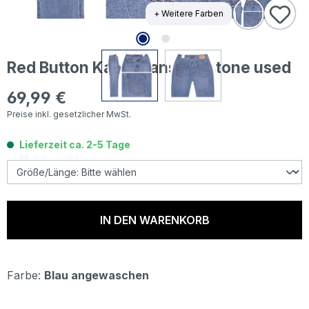
+ Weitere Farben
Red Button Kate Jeans midstone used
69,99 €
Regulärer Preis:
Preise inkl. gesetzlicher MwSt.
Lieferzeit ca. 2-5 Tage
IN DEN WARENKORB
Farbe:
Blau angewaschen