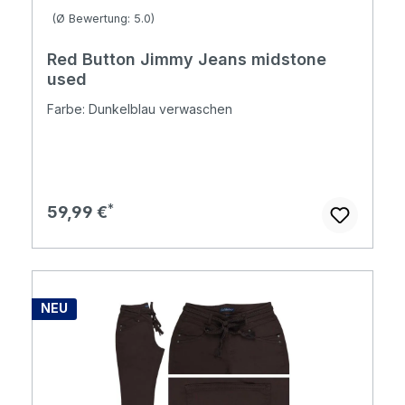
Durchschnittliche Bewertung von 4.98 von 5 Sternen
(Ø Bewertung: 5.0)
Red Button Jimmy Jeans midstone
used
Farbe: Dunkelblau verwaschen
Regulärer Preis:
59,99 €
NEU