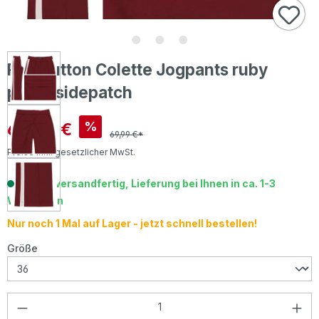
Red Button Colette Jogpants ruby
punta sidepatch
Verkaufspreis:
60,00 €
%
69,99 €*
Preise inkl. gesetzlicher MwSt.
Sofort versandfertig, Lieferung bei Ihnen in ca. 1-3
Werktagen
Nur noch 1 Mal auf Lager - jetzt schnell bestellen!
auswählen
Größe
Produkt Anzahl: Gib den gewünschten Wer