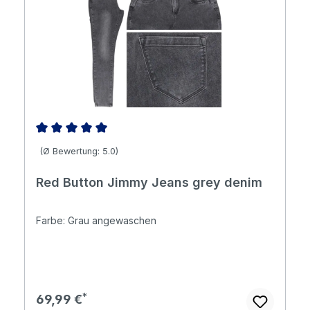
Durchschnittliche Bewertung von 5 von 5 Sternen
(Ø Bewertung: 5.0)
Red Button Jimmy Jeans grey denim
Farbe: Grau angewaschen
Regulärer Preis:
69,99 €