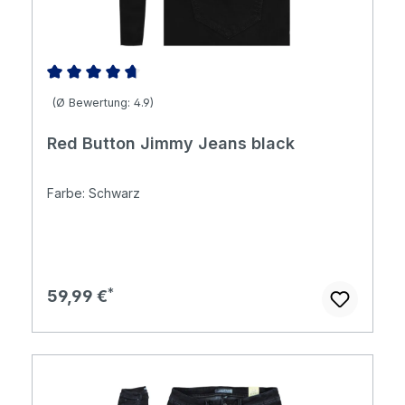
Durchschnittliche Bewertung von 4.85 von 5 Sternen
(Ø Bewertung: 4.9)
Red Button Jimmy Jeans black
Farbe: Schwarz
Regulärer Preis:
59,99 €