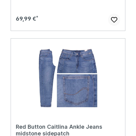
Regulärer Preis:
69,99 €
Red Button Caitlina Ankle Jeans
midstone sidepatch