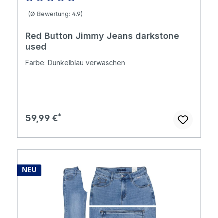
Durchschnittliche Bewertung von 4.92 von 5 Sternen
(Ø Bewertung: 4.9)
Red Button Jimmy Jeans darkstone
used
Farbe: Dunkelblau verwaschen
Regulärer Preis:
59,99 €
NEU