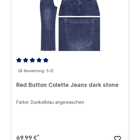
Durchschnittliche Bewertung von 5 von 5 Sternen
(Ø Bewertung: 5.0)
Red Button Colette Jeans dark stone
Farbe: Dunkelblau angewaschen
Regulärer Preis:
69,99 €