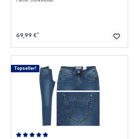
Regulärer Preis:
69,99 €
Topseller!