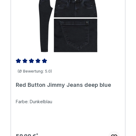
Durchschnittliche Bewertung von 5 von 5 Sternen
(Ø Bewertung: 5.0)
Red Button Jimmy Jeans deep blue
Farbe: Dunkelblau
Regulärer Preis: