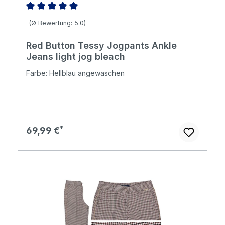
Durchschnittliche Bewertung von 5 von 5 Sternen
(Ø Bewertung: 5.0)
Red Button Tessy Jogpants Ankle
Jeans light jog bleach
Farbe: Hellblau angewaschen
Regulärer Preis:
69,99 €