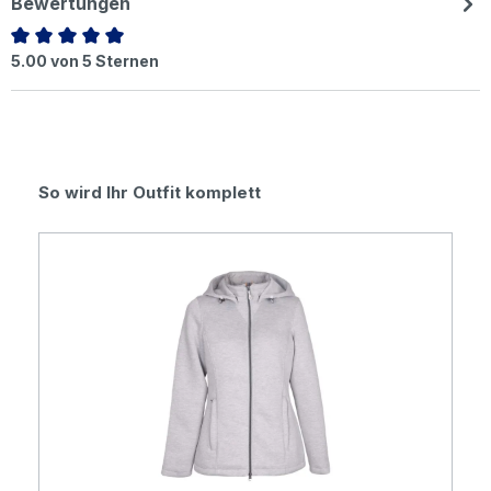
Bewertungen
Durchschnittliche Bewertung von 5 von 5 Sternen
5.00 von 5 Sternen
Produktgalerie überspringen
So wird Ihr Outfit komplett