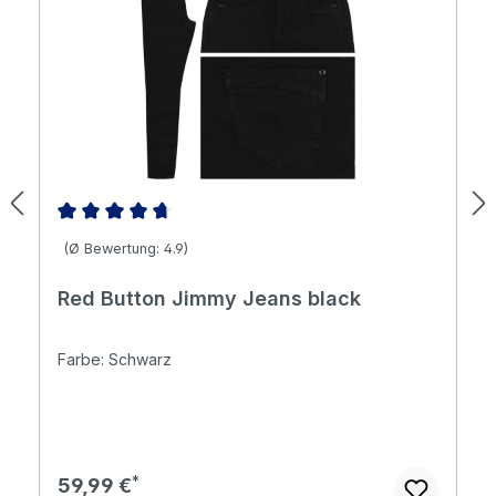
Durchschnittliche Bewertung von 4.85 von 5 Sternen
(Ø Bewertung: 4.9)
Red Button Jimmy Jeans black
Farbe: Schwarz
Regulärer Preis:
59,99 €