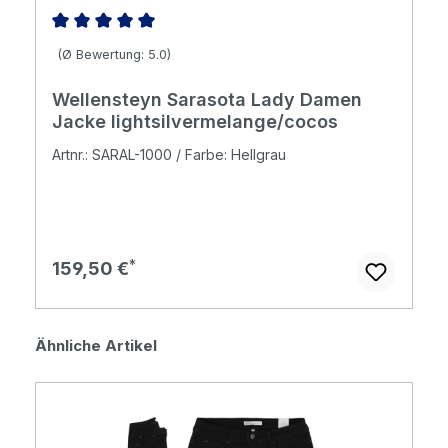
Durchschnittliche Bewertung von 5 von 5 Sternen
(Ø Bewertung: 5.0)
Wellensteyn Sarasota Lady Damen
Jacke lightsilvermelange/cocos
Artnr.: SARAL-1000 / Farbe: Hellgrau
Regulärer Preis:
159,50 €
Produktgalerie überspringen
Ähnliche Artikel