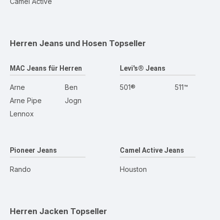
Camel Active
Herren Jeans und Hosen
Topseller
MAC Jeans für Herren
Levi's® Jeans
Arne
Ben
501®
511™
Arne Pipe
Jogn
Lennox
Pioneer Jeans
Camel Active Jeans
Rando
Houston
Herren Jacken
Topseller