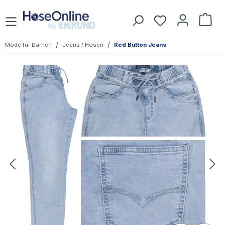
Zum Hauptinhalt springen
Du hast 0 Prod
War
/
/
Mode für Damen
Jeans / Hosen
Red Button Jeans
Bildergalerie überspringen