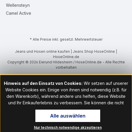
Wellensteyn
Camel Active
* Alle Preise inkl. gesetzl. Mehrwertsteuer
Jeans und Hosen online kaufen | Jeans Shop HoseOnline |
HoseOnline.de
Copyright © 2026 Eierund Hildesheim / HoseOnline.de - Alle Rechte
vorbehalten
Hinweis auf den Einsatz von Cookies:
Wir setzen auf unserer
Website Cookies ein. Einige von ihnen sind notwendig (z.B. für
den Warenkorb), während andere uns helfen, diese Website
und Ihr Einkauferlebnis zu verbessern. Sie können die nicht
notwendigen Cookies mit Klick auf „OK“ akzeptieren oder per
Alle auswählen
Klick auf "Nur technisch notwendige akzeptieren" ablehnen. Den
Zugang zu den Cookie-Einstellungen finden Sie im Fußbereich
Nur technisch notwendige akzeptieren
unserer Website im Menüpunkt „Informationen“. Dort können Sie