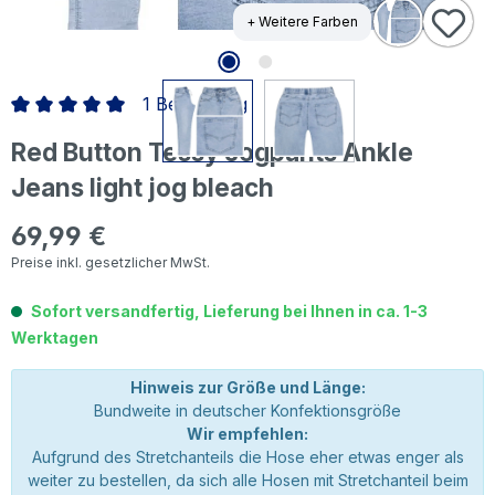
+ Weitere Farben
1 Bewertung
Durchschnittliche Bewertung von 5 von 5 Sternen
Red Button Tessy Jogpants Ankle
Jeans light jog bleach
69,99 €
Regulärer Preis:
Preise inkl. gesetzlicher MwSt.
Sofort versandfertig, Lieferung bei Ihnen in ca. 1-3
Werktagen
Hinweis zur Größe und Länge:
Bundweite in deutscher Konfektionsgröße
Wir empfehlen:
Aufgrund des Stretchanteils die Hose eher etwas enger als
weiter zu bestellen, da sich alle Hosen mit Stretchanteil beim