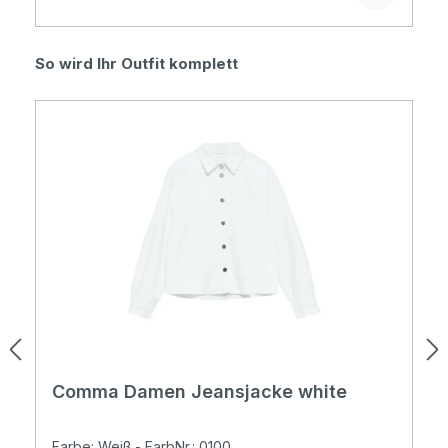
Produktgalerie überspringen
So wird Ihr Outfit komplett
Comma Damen Jeansjacke white
Farbe: Weiß - FarbNr.: 0100