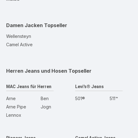
Damen Jacken
Topseller
Wellensteyn
Camel Active
Herren Jeans und Hosen
Topseller
MAC Jeans für Herren
Levi's® Jeans
Arne
Ben
501®
511™
Arne Pipe
Jogn
Lennox