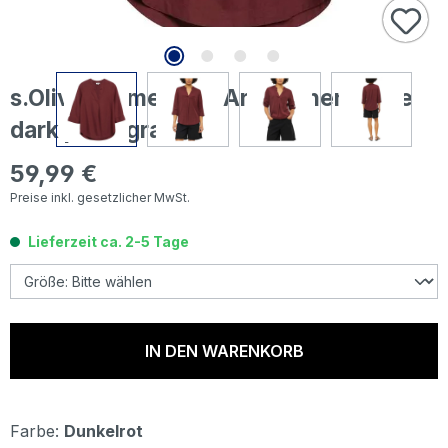
s.Oliver Damen 3/4 Arm Leinen Bluse
dark pomegranate
59,99 €
Regulärer Preis:
Preise inkl. gesetzlicher MwSt.
Lieferzeit ca. 2-5 Tage
IN DEN WARENKORB
Farbe:
Dunkelrot