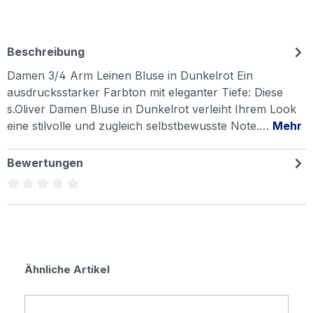
Beschreibung
Damen 3/4 Arm Leinen Bluse in Dunkelrot Ein
ausdrucksstarker Farbton mit eleganter Tiefe: Diese
s.Oliver Damen Bluse in Dunkelrot verleiht Ihrem Look
eine stilvolle und zugleich selbstbewusste Note.…
Mehr
Bewertungen
Durchschnittliche Bewertung von 0 von 5 Sternen
Produktgalerie überspringen
Ähnliche Artikel