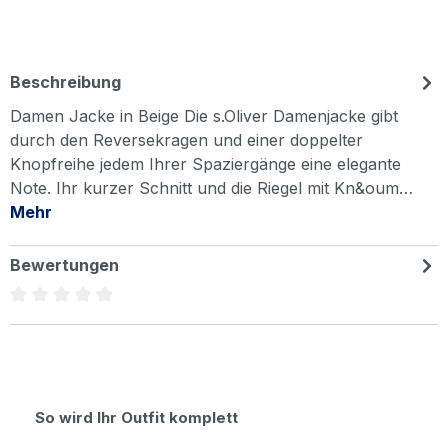
Beschreibung
Damen Jacke in Beige Die s.Oliver Damenjacke gibt
durch den Reversekragen und einer doppelter
Knopfreihe jedem Ihrer Spaziergänge eine elegante
Note. Ihr kurzer Schnitt und die Riegel mit Kn&oum…
Mehr
Bewertungen
Durchschnittliche Bewertung von 0 von 5 Sternen
Produktgalerie überspringen
So wird Ihr Outfit komplett