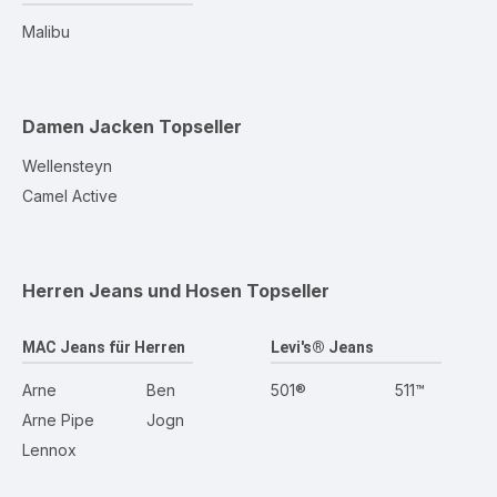
Malibu
Damen Jacken
Topseller
Wellensteyn
Camel Active
Herren Jeans und Hosen
Topseller
MAC Jeans für Herren
Levi's® Jeans
Arne
Ben
501®
511™
Arne Pipe
Jogn
Lennox