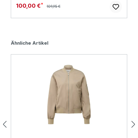
Regulärer Preis:
Verkaufspreis:
100,00 €
109,95 €
Produktgalerie überspringen
Ähnliche Artikel