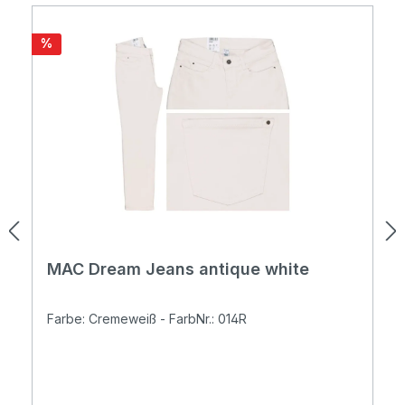
Rabatt
%
MAC Dream Jeans antique white
Farbe: Cremeweiß - FarbNr.: 014R