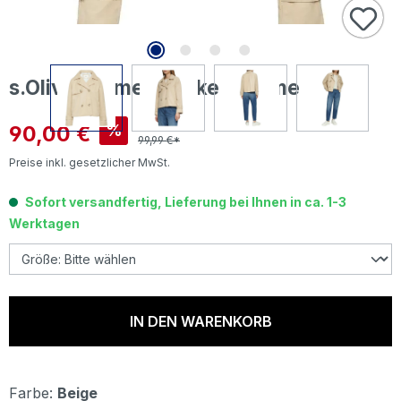
s.Oliver Damen Jacke sesame beige
Verkaufspreis:
90,00 €
%
99,99 €*
Preise inkl. gesetzlicher MwSt.
Sofort versandfertig, Lieferung bei Ihnen in ca. 1-3
Werktagen
IN DEN WARENKORB
Farbe:
Beige