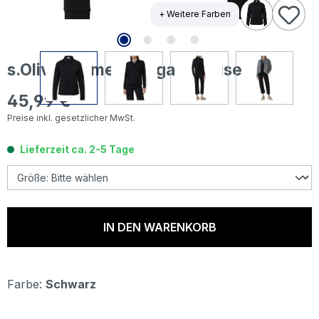
+ Weitere Farben
s.Oliver Damen Langarm Bluse black
45,99 €
Regulärer Preis:
Preise inkl. gesetzlicher MwSt.
Lieferzeit ca. 2-5 Tage
IN DEN WARENKORB
Farbe:
Schwarz