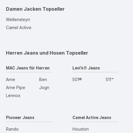
Damen Jacken
Topseller
Wellensteyn
Camel Active
Herren Jeans und Hosen
Topseller
MAC Jeans für Herren
Levi's® Jeans
Arne
Ben
501®
511™
Arne Pipe
Jogn
Lennox
Pioneer Jeans
Camel Active Jeans
Rando
Houston