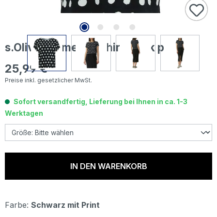
s.Oliver Damen T-Shirt black print
25,99 €
Regulärer Preis:
Preise inkl. gesetzlicher MwSt.
Sofort versandfertig, Lieferung bei Ihnen in ca. 1-3
Werktagen
IN DEN WARENKORB
Farbe:
Schwarz mit Print