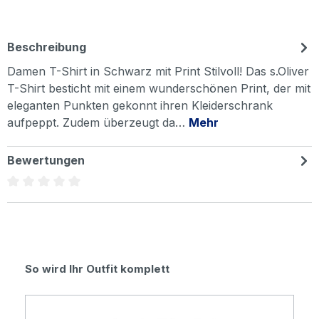
Beschreibung
Damen T-Shirt in Schwarz mit Print Stilvoll! Das s.Oliver
T-Shirt besticht mit einem wunderschönen Print, der mit
eleganten Punkten gekonnt ihren Kleiderschrank
aufpeppt. Zudem überzeugt da…
Mehr
Bewertungen
Durchschnittliche Bewertung von 0 von 5 Sternen
Produktgalerie überspringen
So wird Ihr Outfit komplett