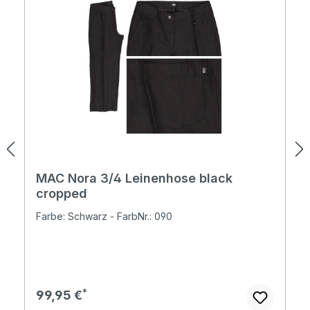
MAC Nora 3/4 Leinenhose black
cropped
Farbe: Schwarz - FarbNr.: 090
Regulärer Preis:
99,95 €