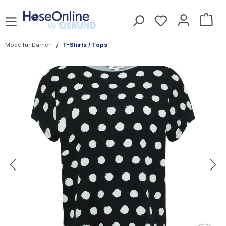
Zum Hauptinhalt springen
Du hast 0 Prod
War
/
Mode für Damen
T-Shirts / Tops
Bildergalerie überspringen