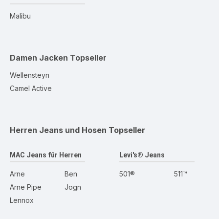
Malibu
Damen Jacken
Topseller
Wellensteyn
Camel Active
Herren Jeans und Hosen
Topseller
MAC Jeans für Herren
Levi's® Jeans
Arne
Ben
501®
511™
Arne Pipe
Jogn
Lennox