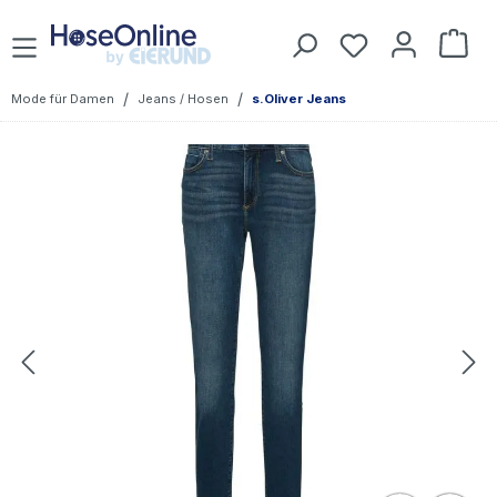
Zum Hauptinhalt springen
Du hast 0 Prod
War
/
/
Mode für Damen
Jeans / Hosen
s.Oliver Jeans
Bildergalerie überspringen