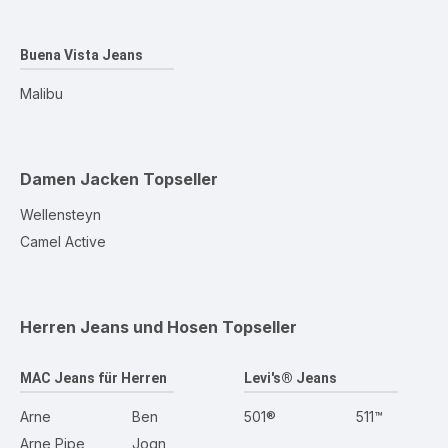
Buena Vista Jeans
Malibu
Damen Jacken
Topseller
Wellensteyn
Camel Active
Herren Jeans und Hosen
Topseller
MAC Jeans für Herren
Levi's® Jeans
Arne
Ben
501®
511™
Arne Pipe
Jogn