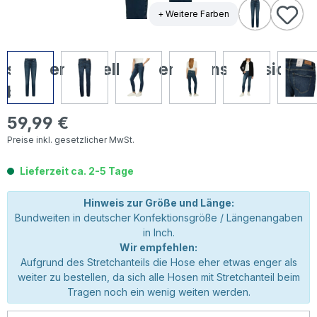
+ Weitere Farben
s.Oliver Izabell Damen Jeans classic
blue
59,99 €
Regulärer Preis:
Preise inkl. gesetzlicher MwSt.
Lieferzeit ca. 2-5 Tage
Hinweis zur Größe und Länge:
Bundweiten in deutscher Konfektionsgröße / Längenangaben
in Inch.
Wir empfehlen:
Aufgrund des Stretchanteils die Hose eher etwas enger als
weiter zu bestellen, da sich alle Hosen mit Stretchanteil beim
Tragen noch ein wenig weiten werden.