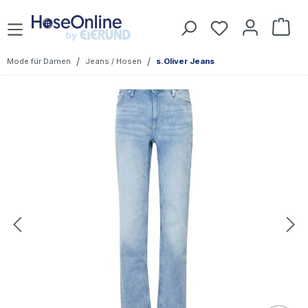
Zum Hauptinhalt springen
Du hast 0 Prod
War
/
/
Mode für Damen
Jeans / Hosen
s.Oliver Jeans
Bildergalerie überspringen