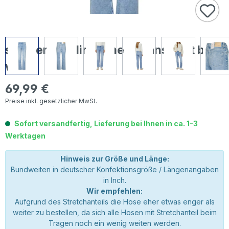
s.Oliver Karolin Damen Jeans light blue
wash
69,99 €
Regulärer Preis:
Preise inkl. gesetzlicher MwSt.
Sofort versandfertig, Lieferung bei Ihnen in ca. 1-3
Werktagen
Hinweis zur Größe und Länge:
Bundweiten in deutscher Konfektionsgröße / Längenangaben
in Inch.
Wir empfehlen:
Aufgrund des Stretchanteils die Hose eher etwas enger als
weiter zu bestellen, da sich alle Hosen mit Stretchanteil beim
Tragen noch ein wenig weiten werden.