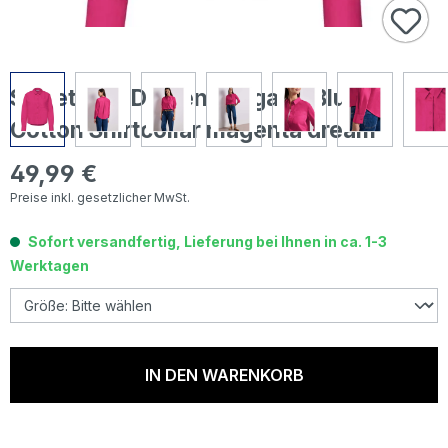
Street One Damen Langarm Bluse
Cotton Shirtcollar magenta dream
49,99 €
Regulärer Preis:
Preise inkl. gesetzlicher MwSt.
Sofort versandfertig, Lieferung bei Ihnen in ca. 1-3
Werktagen
IN DEN WARENKORB