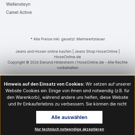
Wellensteyn
Camel Active
* Alle Preise inkl. gesetzl. Mehrwertsteuer
Jeans und Hosen online kaufen | Jeans Shop HoseOnline |
HoseOnline.de
Copyright © 2026 Eierund Hildesheim / HoseOnline.de - Alle Rechte
vorbehalten
Hinweis auf den Einsatz von Cookies:
Wir setzen auf unserer
Website Cookies ein. Einige von ihnen sind notwendig (z.B. für
den Warenkorb), während andere uns helfen, diese Website
und Ihr Einkauferlebnis zu verbessern. Sie können die nicht
notwendigen Cookies mit Klick auf „OK“ akzeptieren oder per
Alle auswählen
Klick auf "Nur technisch notwendige akzeptieren" ablehnen. Den
Zugang zu den Cookie-Einstellungen finden Sie im Fußbereich
Nur technisch notwendige akzeptieren
unserer Website im Menüpunkt „Informationen“. Dort können Sie