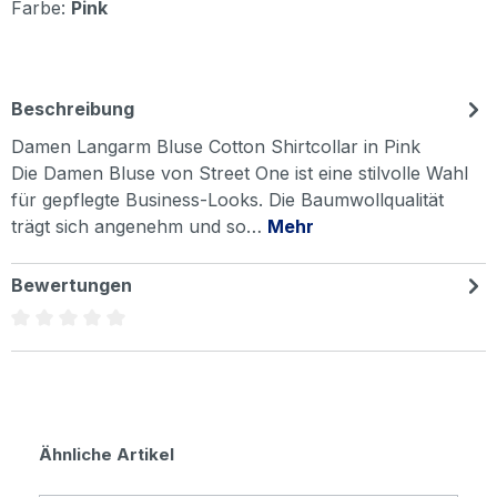
Farbe:
Pink
Beschreibung
Damen Langarm Bluse Cotton Shirtcollar in Pink
Die Damen Bluse von Street One ist eine stilvolle Wahl
für gepflegte Business-Looks. Die Baumwollqualität
trägt sich angenehm und so…
Mehr
Bewertungen
Durchschnittliche Bewertung von 0 von 5 Sternen
Produktgalerie überspringen
Ähnliche Artikel