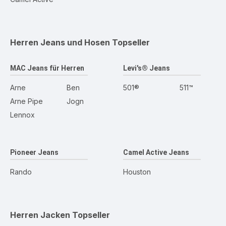
Herren Jeans und Hosen
Topseller
MAC Jeans für Herren
Levi's® Jeans
Arne
Ben
501®
511™
Arne Pipe
Jogn
Lennox
Pioneer Jeans
Camel Active Jeans
Rando
Houston
Herren Jacken
Topseller