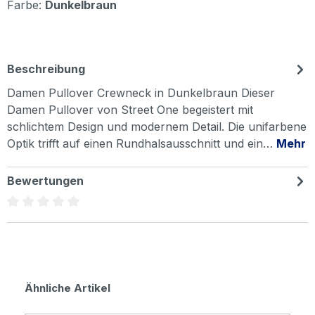
Farbe:
Dunkelbraun
Beschreibung
Damen Pullover Crewneck in Dunkelbraun Dieser
Damen Pullover von Street One begeistert mit
schlichtem Design und modernem Detail. Die unifarbene
Optik trifft auf einen Rundhalsausschnitt und ein…
Mehr
Bewertungen
Durchschnittliche Bewertung von 0 von 5 Sternen
Produktgalerie überspringen
Ähnliche Artikel