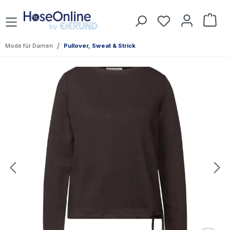
Zum Hauptinhalt springen
Du hast 0 Prod
War
/
Mode für Damen
Pullover, Sweat & Strick
Bildergalerie überspringen