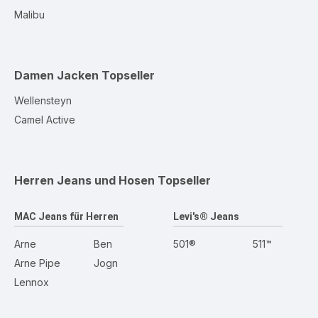
Malibu
Damen Jacken
Topseller
Wellensteyn
Camel Active
Herren Jeans und Hosen
Topseller
MAC Jeans für Herren
Levi's® Jeans
Arne
Ben
501®
511™
Arne Pipe
Jogn
Lennox