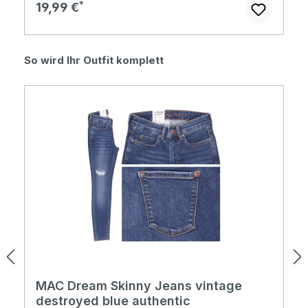
Regulärer Preis:
19,99 €
Produktgalerie überspringen
So wird Ihr Outfit komplett
MAC Dream Skinny Jeans vintage
destroyed blue authentic