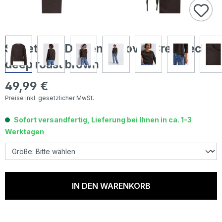
Street One Damen Pullover Crewneck
deep roast brown
49,99 €
Regulärer Preis:
Preise inkl. gesetzlicher MwSt.
Sofort versandfertig, Lieferung bei Ihnen in ca. 1-3
Werktagen
IN DEN WARENKORB