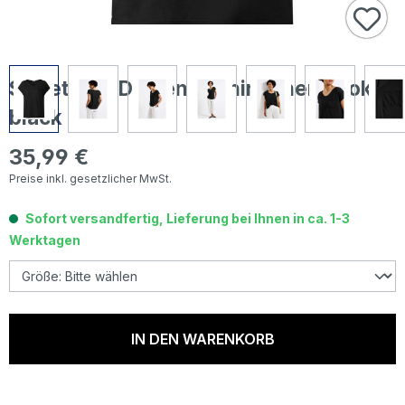
Street One Damen T-Shirt Linen Look
black
35,99 €
Regulärer Preis:
Preise inkl. gesetzlicher MwSt.
Sofort versandfertig, Lieferung bei Ihnen in ca. 1-3
Werktagen
IN DEN WARENKORB