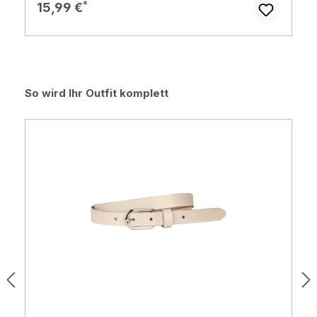
Regulärer Preis:
15,99 €
Produktgalerie überspringen
So wird Ihr Outfit komplett