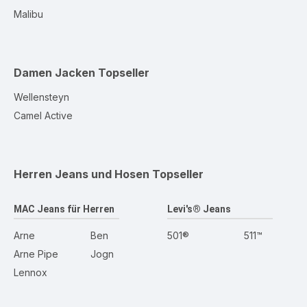
Malibu
Damen Jacken
Topseller
Wellensteyn
Camel Active
Herren Jeans und Hosen
Topseller
MAC Jeans für Herren
Levi's® Jeans
Arne
Ben
501®
511™
Arne Pipe
Jogn
Lennox