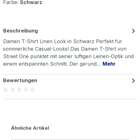
Farbe:
Schwarz
Beschreibung
Damen T-Shirt Linen Look in Schwarz Perfekt für
sommerliche Casual-Looks! Das Damen T-Shirt von
Street One punktet mit seiner luftigen Leinen-Optik und
einem entspannten Schnitt. Der gerund…
Mehr
Bewertungen
Durchschnittliche Bewertung von 0 von 5 Sternen
Produktgalerie überspringen
Ähnliche Artikel