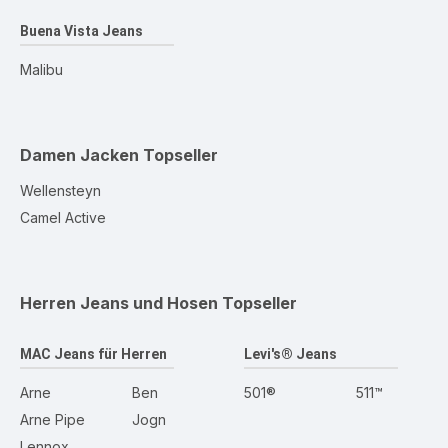
Buena Vista Jeans
Malibu
Damen Jacken
Topseller
Wellensteyn
Camel Active
Herren Jeans und Hosen
Topseller
MAC Jeans für Herren
Levi's® Jeans
Arne
Ben
501®
511™
Arne Pipe
Jogn
Lennox