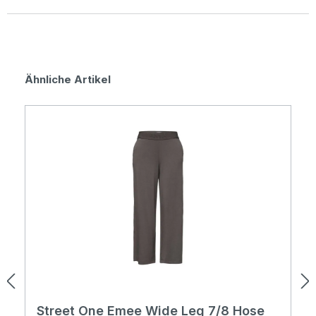
Durchschnittliche Bewertung von 0 von 5 Sternen
Produktgalerie überspringen
Ähnliche Artikel
Street One Emee Wide Leg 7/8 Hose