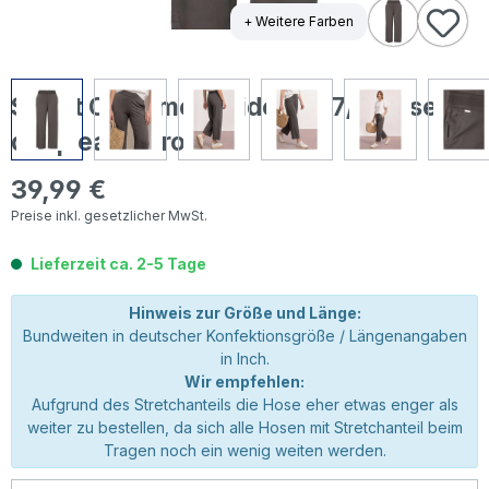
+ Weitere Farben
Street One Emee Wide Leg 7/8 Hose
deep earth brown
39,99 €
Regulärer Preis:
Preise inkl. gesetzlicher MwSt.
Lieferzeit ca. 2-5 Tage
Hinweis zur Größe und Länge:
Bundweiten in deutscher Konfektionsgröße / Längenangaben
in Inch.
Wir empfehlen:
Aufgrund des Stretchanteils die Hose eher etwas enger als
weiter zu bestellen, da sich alle Hosen mit Stretchanteil beim
Tragen noch ein wenig weiten werden.