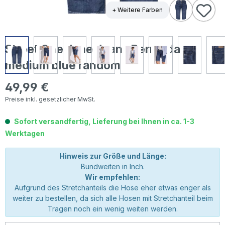
+ Weitere Farben
Street One Jane Jeans Bermuda
medium blue random
49,99 €
Regulärer Preis:
Preise inkl. gesetzlicher MwSt.
Sofort versandfertig, Lieferung bei Ihnen in ca. 1-3
Werktagen
Hinweis zur Größe und Länge:
Bundweiten in Inch.
Wir empfehlen:
Aufgrund des Stretchanteils die Hose eher etwas enger als
weiter zu bestellen, da sich alle Hosen mit Stretchanteil beim
Tragen noch ein wenig weiten werden.