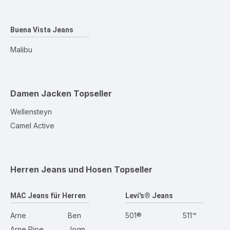
Buena Vista Jeans
Malibu
Damen Jacken
Topseller
Wellensteyn
Camel Active
Herren Jeans und Hosen
Topseller
MAC Jeans für Herren
Levi's® Jeans
Arne
Ben
501®
511™
Arne Pipe
Jogn