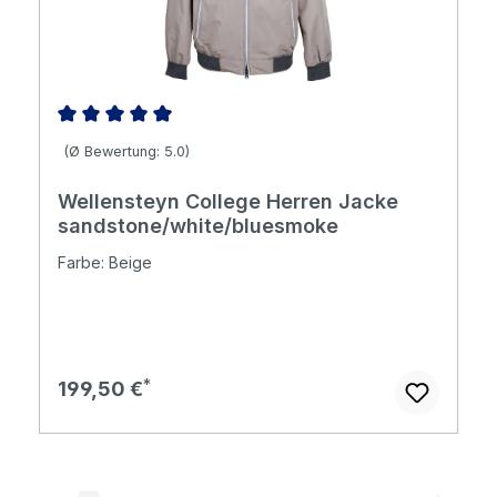
Durchschnittliche Bewertung von 5 von 5 Sternen
(Ø Bewertung: 5.0)
Wellensteyn College Herren Jacke
sandstone/white/bluesmoke
Farbe: Beige
Regulärer Preis:
199,50 €