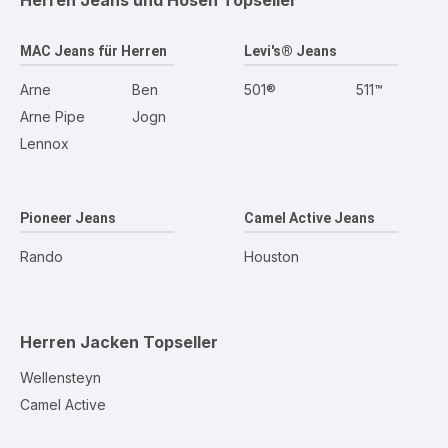
Herren Jeans und Hosen
Topseller
MAC Jeans für Herren
Levi's® Jeans
Arne
Ben
501®
511™
Arne Pipe
Jogn
Lennox
Pioneer Jeans
Camel Active Jeans
Rando
Houston
Herren Jacken
Topseller
Wellensteyn
Camel Active