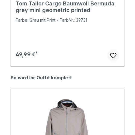
Tom Tailor Cargo Baumwoll Bermuda
grey mini geometric printed
Farbe: Grau mit Print - FarbNr.: 39731
Regulärer Preis:
49,99 €
Produktgalerie überspringen
So wird Ihr Outfit komplett