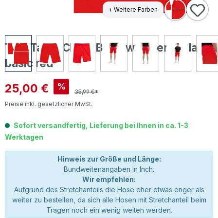
+ Weitere Farben
Tom Tailor Chino Baumwoll Bermuda
basic red
Verkaufspreis:
25,00 €
%
35,99 €*
Preise inkl. gesetzlicher MwSt.
Sofort versandfertig, Lieferung bei Ihnen in ca. 1-3
Werktagen
Hinweis zur Größe und Länge:
Bundweitenangaben in Inch.
Wir empfehlen:
Aufgrund des Stretchanteils die Hose eher etwas enger als
weiter zu bestellen, da sich alle Hosen mit Stretchanteil beim
Tragen noch ein wenig weiten werden.