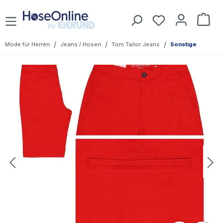
Zum Hauptinhalt springen
Du hast 0 Prod
War
/
/
/
Mode für Herren
Jeans / Hosen
Tom Tailor Jeans
Sonstige
Bildergalerie überspringen