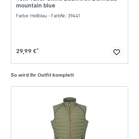
mountain blue
Farbe: Hellblau - FarbNr.: 39441
Regulärer Preis:
29,99 €
Produktgalerie überspringen
So wird Ihr Outfit komplett