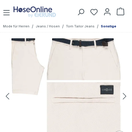
Zum Hauptinhalt springen
Du hast 0 Prod
War
/
/
/
Mode für Herren
Jeans / Hosen
Tom Tailor Jeans
Sonstige
Bildergalerie überspringen