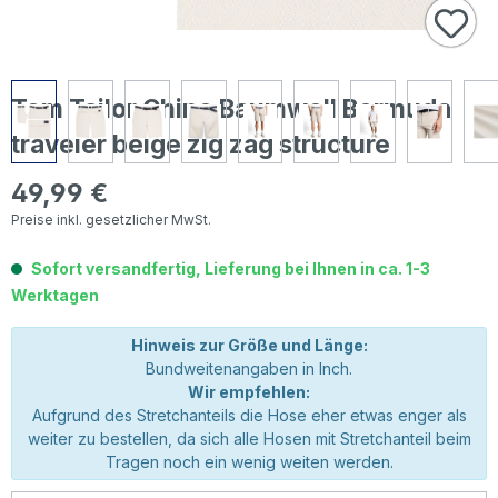
Tom Tailor Chino Baumwoll Bermuda
traveler beige zig zag structure
49,99 €
Regulärer Preis:
Preise inkl. gesetzlicher MwSt.
Sofort versandfertig, Lieferung bei Ihnen in ca. 1-3
Werktagen
Hinweis zur Größe und Länge:
Bundweitenangaben in Inch.
Wir empfehlen:
Aufgrund des Stretchanteils die Hose eher etwas enger als
weiter zu bestellen, da sich alle Hosen mit Stretchanteil beim
Tragen noch ein wenig weiten werden.