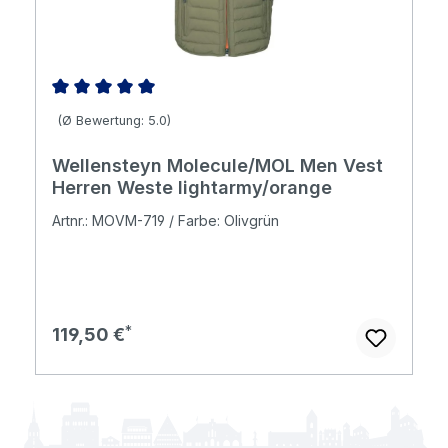
Durchschnittliche Bewertung von 5 von 5 Sternen
(Ø Bewertung: 5.0)
Wellensteyn Molecule/MOL Men Vest
Herren Weste lightarmy/orange
Artnr.: MOVM-719 / Farbe: Olivgrün
Regulärer Preis:
119,50 €