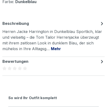
Farbe:
Dunkelblau
Beschreibung
Herren Jacke Harrington in Dunkelblau Sportlich, klar
und vielseitig – die Tom Tailor Herrenjacke überzeugt
mit ihrem zeitlosen Look in dunklem Blau, der sich
mühelos in Ihre Alltagsg…
Mehr
Bewertungen
Durchschnittliche Bewertung von 0 von 5 Sternen
Produktgalerie überspringen
So wird Ihr Outfit komplett