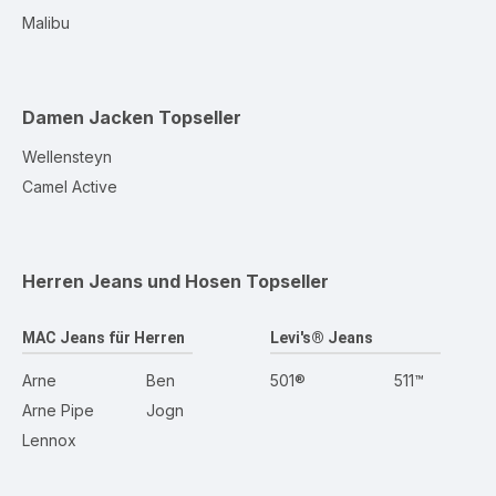
Malibu
Damen Jacken
Topseller
Wellensteyn
Camel Active
Herren Jeans und Hosen
Topseller
MAC Jeans für Herren
Levi's® Jeans
Arne
Ben
501®
511™
Arne Pipe
Jogn
Lennox