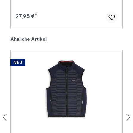
Regulärer Preis:
27,95 €
Produktgalerie überspringen
Ähnliche Artikel
NEU