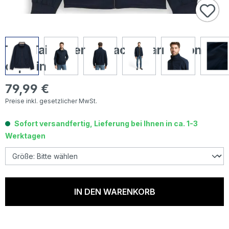
Tom Tailor Herren Jacke Harrington sky
captain blue
79,99 €
Regulärer Preis:
Preise inkl. gesetzlicher MwSt.
Sofort versandfertig, Lieferung bei Ihnen in ca. 1-3
Werktagen
IN DEN WARENKORB