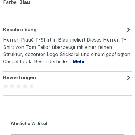
Farbe:
Blau
Beschreibung
Herren Piqué T-Shirt in Blau meliert Dieses Herren T-
Shirt von Tom Tailor überzeugt mit einer feinen
Struktur, dezenter Logo Stickerei und einem gepflegten
Casual Look. Besonderheite…
Mehr
Bewertungen
Durchschnittliche Bewertung von 0 von 5 Sternen
Produktgalerie überspringen
Ähnliche Artikel