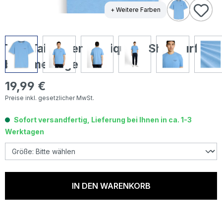
+ Weitere Farben
Tom Tailor Herren Piqué T-Shirt surf
blue melange
19,99 €
Regulärer Preis:
Preise inkl. gesetzlicher MwSt.
Sofort versandfertig, Lieferung bei Ihnen in ca. 1-3
Werktagen
IN DEN WARENKORB