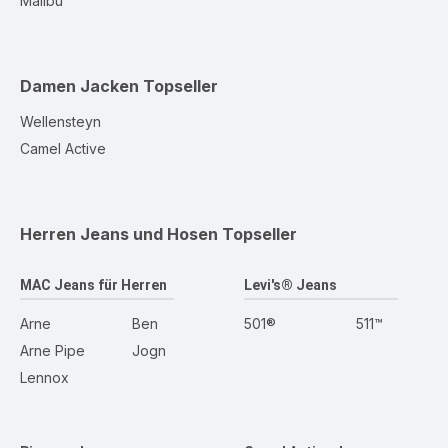
Malibu
Damen Jacken
Topseller
Wellensteyn
Camel Active
Herren Jeans und Hosen
Topseller
MAC Jeans für Herren
Levi's® Jeans
Arne
Ben
501®
511™
Arne Pipe
Jogn
Lennox