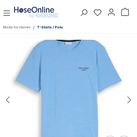
Zum Hauptinhalt springen
Du hast 0 Prod
War
/
Mode für Herren
T-Shirts / Polo
Bildergalerie überspringen