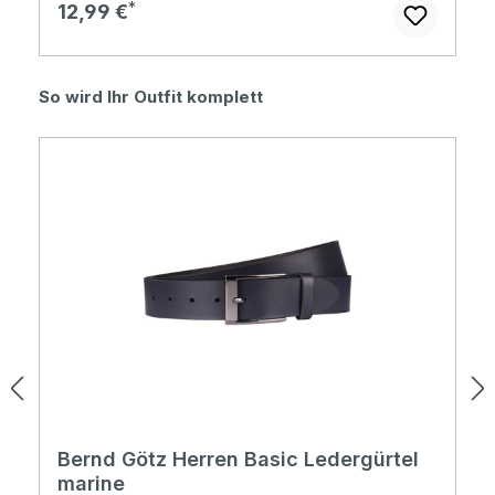
Regulärer Preis:
12,99 €
Produktgalerie überspringen
So wird Ihr Outfit komplett
Bernd Götz Herren Basic Ledergürtel
marine