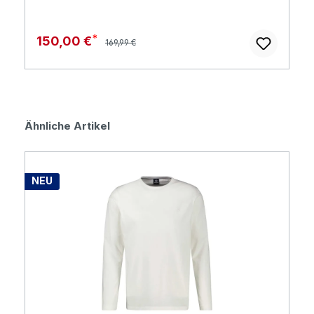
Regulärer Preis:
Verkaufspreis:
150,00 €
169,99 €
Produktgalerie überspringen
Ähnliche Artikel
NEU