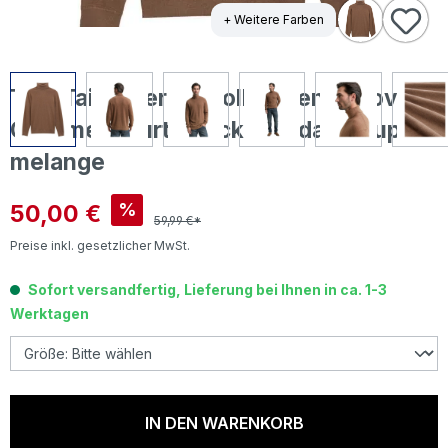
+ Weitere Farben
Tom Tailor Herren Rollkragen Pullover
Cashmere Turtleneck Knit dark taupe
melange
Verkaufspreis:
50,00 €
%
59,99 €*
Preise inkl. gesetzlicher MwSt.
Sofort versandfertig, Lieferung bei Ihnen in ca. 1-3
Werktagen
IN DEN WARENKORB