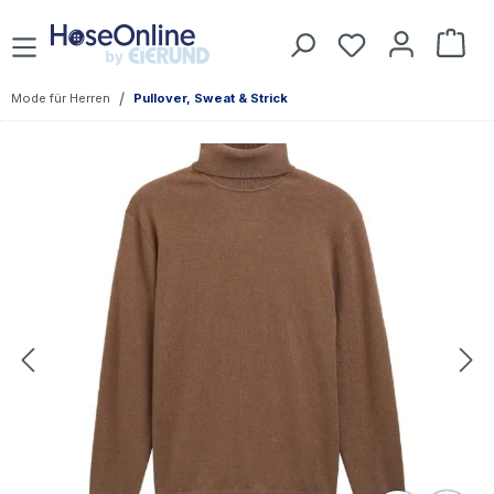
Zum Hauptinhalt springen
Du hast 0 Prod
War
/
Mode für Herren
Pullover, Sweat & Strick
Bildergalerie überspringen