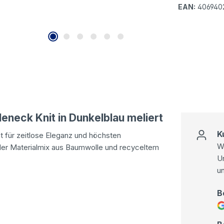
EAN:
406940
eneck Knit in Dunkelblau meliert
K
t für zeitlose Eleganz und höchsten
Wi
der Materialmix aus Baumwolle und recyceltem
U
u
B