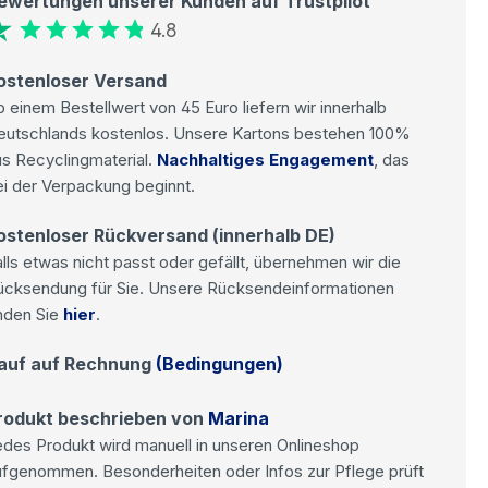
ewertungen unserer Kunden auf Trustpilot
4.8
ostenloser Versand
 einem Bestellwert von 45 Euro liefern wir innerhalb
eutschlands kostenlos. Unsere Kartons bestehen 100%
s Recyclingmaterial.
Nachhaltiges Engagement
, das
i der Verpackung beginnt.
ostenloser Rückversand (innerhalb DE)
lls etwas nicht passt oder gefällt, übernehmen wir die
ücksendung für Sie. Unsere Rücksendeinformationen
nden Sie
hier
.
auf auf Rechnung
(Bedingungen)
rodukt beschrieben von
Marina
des Produkt wird manuell in unseren Onlineshop
ufgenommen. Besonderheiten oder Infos zur Pflege prüft