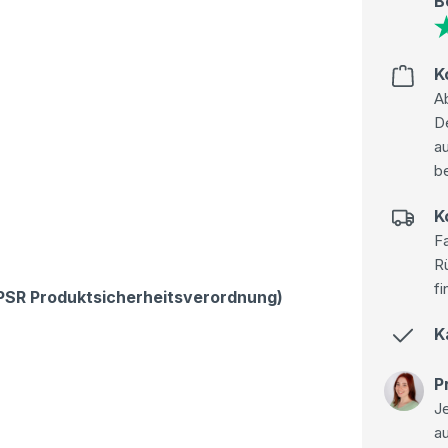
B
K
Ab
D
au
be
K
Fa
R
fi
GPSR Produktsicherheitsverordnung)
K
P
Je
a