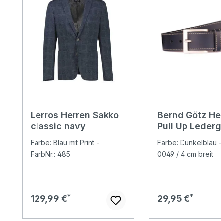
Lerros Herren Sakko
Bernd Götz He
classic navy
Pull Up Lederg
dark blue
Farbe: Blau mit Print -
Farbe: Dunkelblau -
FarbNr.: 485
0049 / 4 cm breit
Regulärer Preis:
Regulärer Preis:
129,99 €
29,95 €