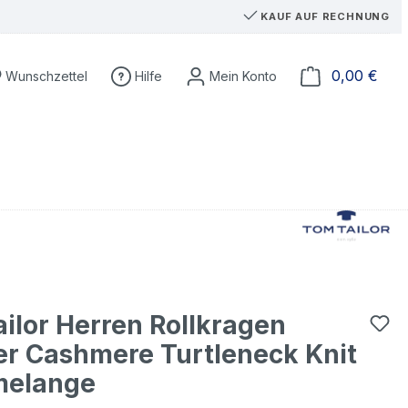
KAUF AUF RECHNUNG
Du hast 0 Produkte auf dem Merkzettel
Ware
0,00 €
Wunschzettel
Hilfe
ilor Herren Rollkragen
er Cashmere Turtleneck Knit
melange