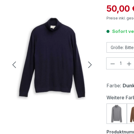
Verkaufspre
50,00 
Preise inkl. ge
Sofort ve
Produkt
Farbe:
Dunk
Weitere Far
Tom Tai
Produktnum