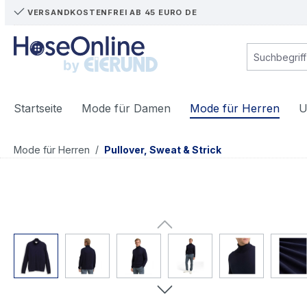
VERSANDKOSTENFREI AB 45 EURO DE
m Hauptinhalt springen
Zur Suche springen
Zur Hauptnavigation springen
Startseite
Mode für Damen
Mode für Herren
U
/
Mode für Herren
Pullover, Sweat & Strick
Bildergalerie überspringen