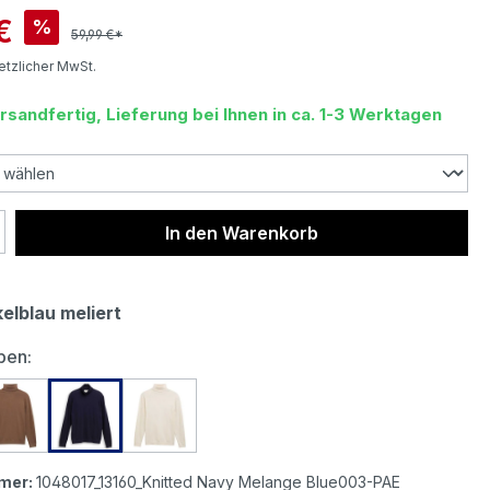
is:
€
%
59,99 €*
setzlicher MwSt.
rsandfertig, Lieferung bei Ihnen in ca. 1-3 Werktagen
 Anzahl: Gib den gewünschten Wert ein 
In den Warenkorb
elblau meliert
auswählen
ben:
lor Herren Rollkragen Pullover Cashmere Turtleneck Knit 
Tom Tailor Herren Rollkragen Pullover Cashmere Turtlen
Tom Tailor Herren Rollkragen Pullover Cashmer
Tom Tailor Herren Rollkragen Pullover
mer:
1048017_13160_Knitted Navy Melange Blue003-PAE