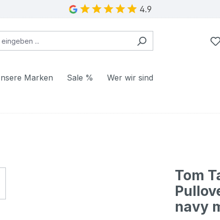
4.9
nsere Marken
Sale %
Wer wir sind
Tom Ta
Pullov
navy 