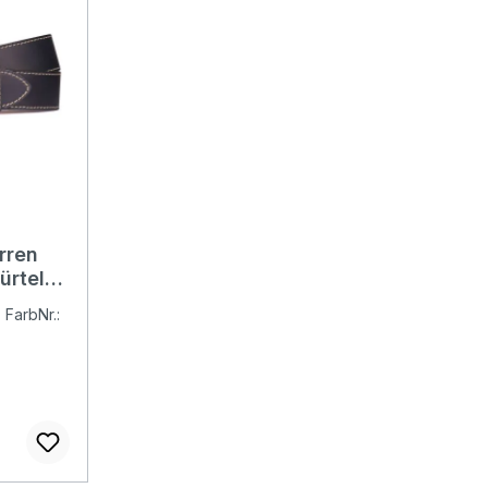
rren
ürtel
 FarbNr.: