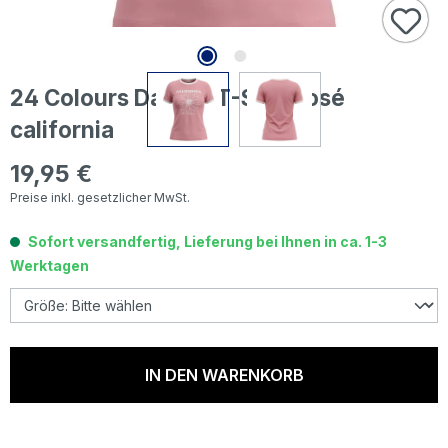
24 Colours Damen T-Shirt rosé
california
19,95 €
Regulärer Preis:
Preise inkl. gesetzlicher MwSt.
Sofort versandfertig, Lieferung bei Ihnen in ca. 1-3
Werktagen
IN DEN WARENKORB