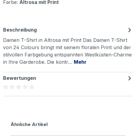
Farbe:
Altrosa mit Print
Beschreibung
Damen T-Shirt in Altrosa mit Print Das Damen T-Shirt
von 24 Colours bringt mit seinem floralen Print und der
stilvollen Farbgebung entspannten Westküsten-Charme
in Ihre Garderobe. Die kontr…
Mehr
Bewertungen
Durchschnittliche Bewertung von 0 von 5 Sternen
Produktgalerie überspringen
Ähnliche Artikel