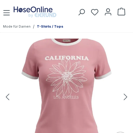
Zum Hauptinhalt springen
Du hast 0 Prod
War
/
Mode für Damen
T-Shirts / Tops
Bildergalerie überspringen