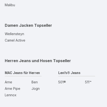
Malibu
Damen Jacken
Topseller
Wellensteyn
Camel Active
Herren Jeans und Hosen
Topseller
MAC Jeans für Herren
Levi's® Jeans
Arne
Ben
501®
511™
Arne Pipe
Jogn
Lennox