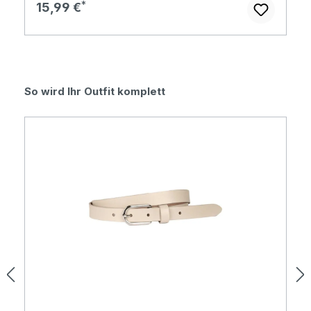
Regulärer Preis:
15,99 €
Produktgalerie überspringen
So wird Ihr Outfit komplett