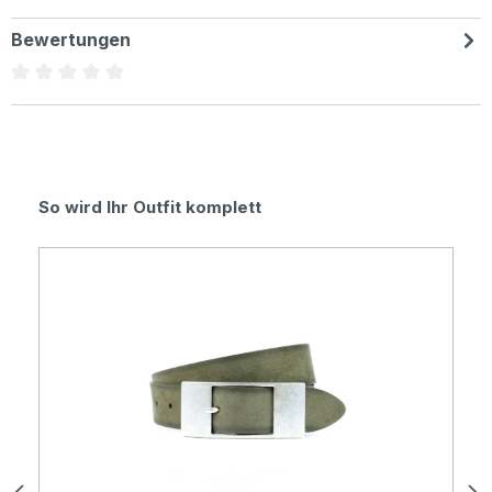
Bewertungen
Durchschnittliche Bewertung von 0 von 5 Sternen
Produktgalerie überspringen
So wird Ihr Outfit komplett