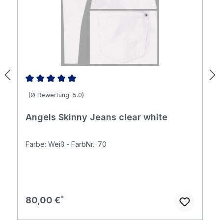
Durchschnittliche Bewertung von 5 von 5 Sternen
(Ø Bewertung: 5.0)
Angels Skinny Jeans clear white
Farbe: Weiß - FarbNr.: 70
Regulärer Preis:
80,00 €