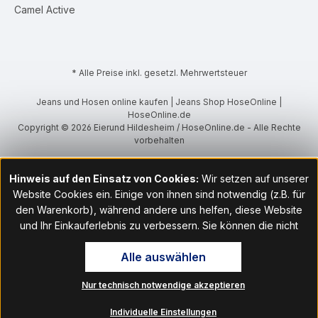
Camel Active
* Alle Preise inkl. gesetzl. Mehrwertsteuer
Jeans und Hosen online kaufen | Jeans Shop HoseOnline |
HoseOnline.de
Copyright © 2026 Eierund Hildesheim / HoseOnline.de - Alle Rechte
vorbehalten
Hinweis auf den Einsatz von Cookies:
Wir setzen auf unserer
Website Cookies ein. Einige von ihnen sind notwendig (z.B. für
den Warenkorb), während andere uns helfen, diese Website
und Ihr Einkauferlebnis zu verbessern. Sie können die nicht
notwendigen Cookies mit Klick auf „OK“ akzeptieren oder per
Alle auswählen
Klick auf "Nur technisch notwendige akzeptieren" ablehnen. Den
Zugang zu den Cookie-Einstellungen finden Sie im Fußbereich
Nur technisch notwendige akzeptieren
unserer Website im Menüpunkt „Informationen“. Dort können Sie
die Einstellungen jederzeit ändern.
Individuelle Einstellungen