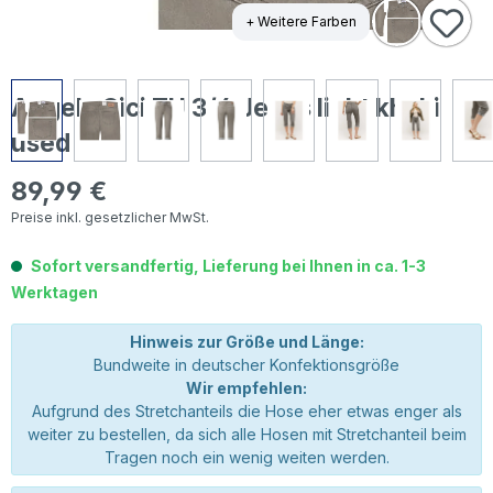
+ Weitere Farben
Angels Cici TU 3/4 Jeans light khaki
used
89,99 €
Regulärer Preis:
Preise inkl. gesetzlicher MwSt.
Sofort versandfertig, Lieferung bei Ihnen in ca. 1-3
Werktagen
Hinweis zur Größe und Länge:
Bundweite in deutscher Konfektionsgröße
Wir empfehlen:
Aufgrund des Stretchanteils die Hose eher etwas enger als
weiter zu bestellen, da sich alle Hosen mit Stretchanteil beim
Tragen noch ein wenig weiten werden.