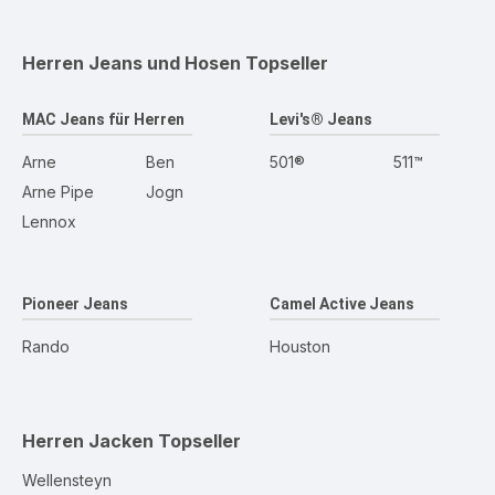
Herren Jeans und Hosen
Topseller
MAC Jeans für Herren
Levi's® Jeans
Arne
Ben
501®
511™
Arne Pipe
Jogn
Lennox
Pioneer Jeans
Camel Active Jeans
Rando
Houston
Herren Jacken
Topseller
Wellensteyn