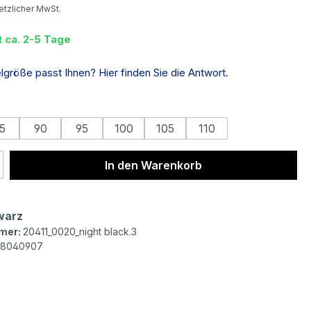
setzlicher MwSt.
t ca. 2-5 Tage
größe passt Ihnen? Hier finden Sie die Antwort.
auswählen
5
90
95
100
105
110
 Anzahl: Gib den gewünschten Wert ein 
In den Warenkorb
warz
mer:
20411_0020_night black.3
78040907