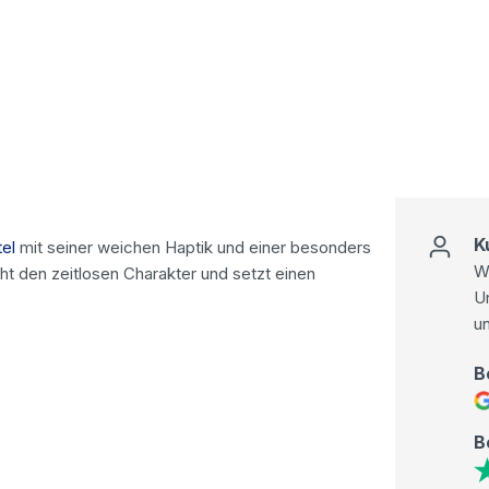
K
el
mit seiner weichen Haptik und einer besonders
Wi
ht den zeitlosen Charakter und setzt einen
U
u
B
B