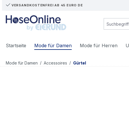
VERSANDKOSTENFREI AB 45 EURO DE
m Hauptinhalt springen
Zur Suche springen
Zur Hauptnavigation springen
Startseite
Mode für Damen
Mode für Herren
U
/
/
Mode für Damen
Accessoires
Gürtel
Bildergalerie überspringen