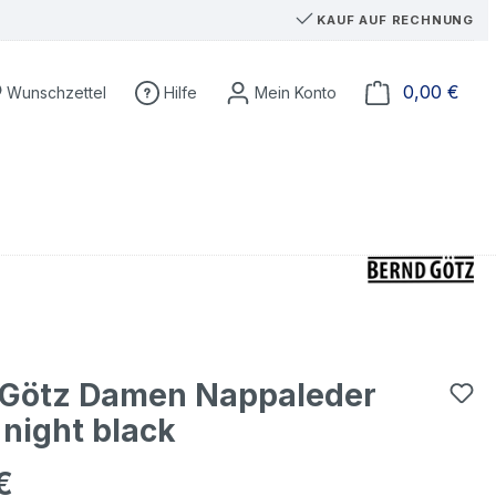
KAUF AUF RECHNUNG
Du hast 0 Produkte auf dem Merkzettel
Ware
0,00 €
Wunschzettel
Hilfe
 Götz Damen Nappaleder
 night black
€
eis: