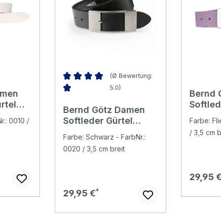
(Ø Bewertung:
5.0)
amen
Bernd 
Durchschnittliche Bewertung von 5 von 5 Ster
rtel
Softled
Bernd Götz Damen
lavend
Softleder Gürtel
r.: 0010 /
Farbe: Fli
black
/ 3,5 cm b
Farbe: Schwarz - FarbNr.:
0020 / 3,5 cm breit
Regulär
29,95 
Regulärer Preis:
29,95 €