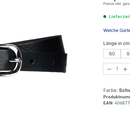
Preise inkl. ge
Lieferzei
Welche Gürtel
Länge in cm
80
8
Produkt
Farbe:
Sch
Produktnum
EAN:
40687