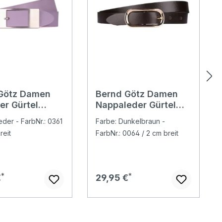
Götz Damen
Bernd Götz Damen
nen
er Gürtel
Nappaleder Gürtel
er
soft dark brown
eder - FarbNr.: 0361
Farbe: Dunkelbraun -
reit
FarbNr.: 0064 / 2 cm breit
er Preis:
Regulärer Preis:
€
29,95 €