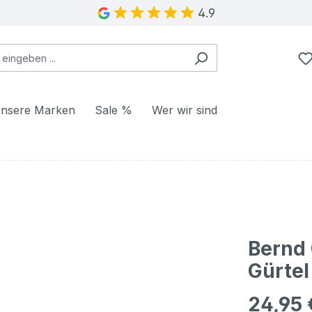
4.9
nsere Marken
Sale %
Wer wir sind
Bernd
Gürtel
24,95 
Regulärer Pr