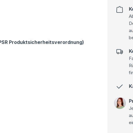
K
Ab
D
au
be
GPSR Produktsicherheitsverordnung)
K
Fa
R
fi
K
P
Je
a
ei