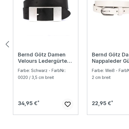
Bernd Götz Damen
Bernd Götz D
Velours Ledergürtel
Nappaleder Gü
soft black
clear white
Farbe: Schwarz - FarbNr.:
Farbe: Weiß - FarbN
0020 / 3,5 cm breit
2 cm breit
Regulärer Preis:
Regulärer Preis:
34,95 €
22,95 €