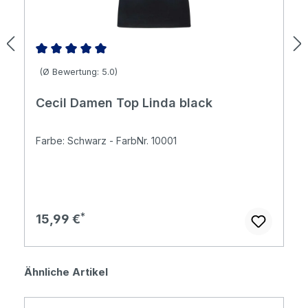
Durchschnittliche Bewertung von 5 von 5 Sternen
(Ø Bewertung: 5.0)
Cecil Damen Top Linda black
Farbe: Schwarz - FarbNr. 10001
Regulärer Preis:
15,99 €
Produktgalerie überspringen
Ähnliche Artikel