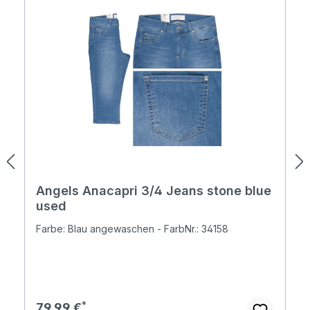
Angels Anacapri 3/4 Jeans stone blue
used
Farbe: Blau angewaschen - FarbNr.: 34158
Regulärer Preis:
79,99 €