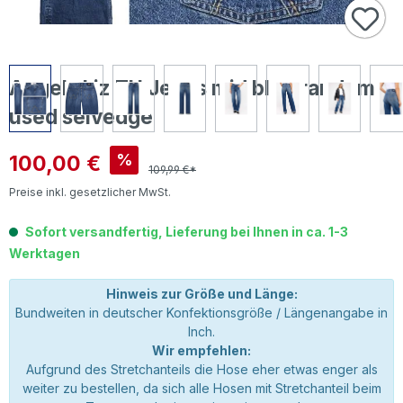
Angels Liz TU Jeans mid blue random
used selvedge
Verkaufspreis:
100,00 €
%
109,99 €*
Preise inkl. gesetzlicher MwSt.
Sofort versandfertig, Lieferung bei Ihnen in ca. 1-3
Werktagen
Hinweis zur Größe und Länge:
Bundweiten in deutscher Konfektionsgröße / Längenangabe in
Inch.
Wir empfehlen:
Aufgrund des Stretchanteils die Hose eher etwas enger als
weiter zu bestellen, da sich alle Hosen mit Stretchanteil beim