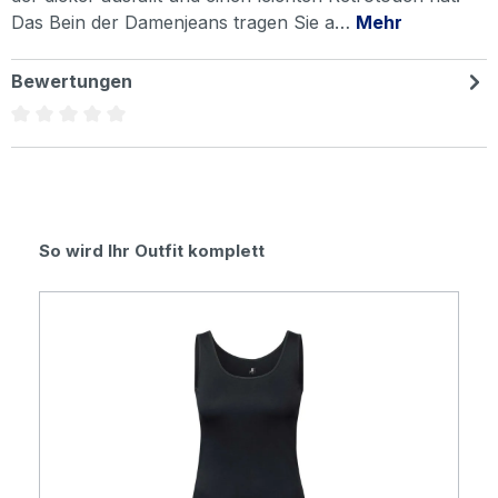
Das Bein der Damenjeans tragen Sie a…
Mehr
Bewertungen
Durchschnittliche Bewertung von 0 von 5 Sternen
Produktgalerie überspringen
So wird Ihr Outfit komplett