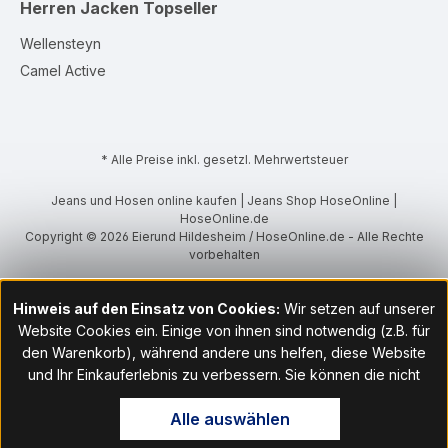
Herren Jacken
Topseller
Wellensteyn
Camel Active
* Alle Preise inkl. gesetzl. Mehrwertsteuer
Jeans und Hosen online kaufen | Jeans Shop HoseOnline |
HoseOnline.de
Copyright © 2026 Eierund Hildesheim / HoseOnline.de - Alle Rechte
vorbehalten
Hinweis auf den Einsatz von Cookies:
Wir setzen auf unserer
Website Cookies ein. Einige von ihnen sind notwendig (z.B. für
den Warenkorb), während andere uns helfen, diese Website
und Ihr Einkauferlebnis zu verbessern. Sie können die nicht
notwendigen Cookies mit Klick auf „OK“ akzeptieren oder per
Alle auswählen
Klick auf "Nur technisch notwendige akzeptieren" ablehnen. Den
Zugang zu den Cookie-Einstellungen finden Sie im Fußbereich