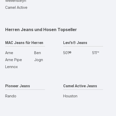
Wellensteyn
Camel Active
Herren Jeans und Hosen
Topseller
MAC Jeans für Herren
Levi's® Jeans
Arne
Ben
501®
511™
Arne Pipe
Jogn
Lennox
Pioneer Jeans
Camel Active Jeans
Rando
Houston