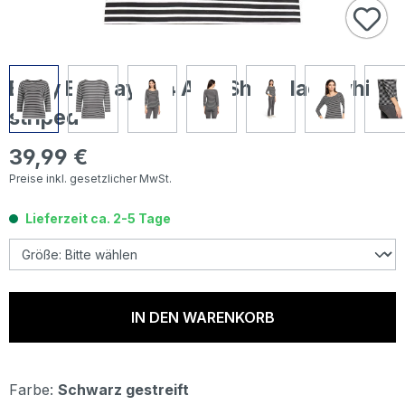
Betty Barclay 3/4 Arm Shirt black white
striped
39,99 €
Regulärer Preis:
Preise inkl. gesetzlicher MwSt.
Lieferzeit ca. 2-5 Tage
IN DEN WARENKORB
Farbe:
Schwarz gestreift