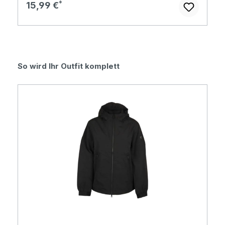
Regulärer Preis:
15,99 €
Produktgalerie überspringen
So wird Ihr Outfit komplett