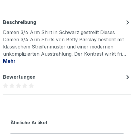
Beschreibung
Damen 3/4 Arm Shirt in Schwarz gestreift Dieses
Damen 3/4 Arm Shirts von Betty Barclay besticht mit
klassischem Streifenmuster und einer modernen,
unkomplizierten Ausstrahlung. Der Kontrast wirkt fri…
Mehr
Bewertungen
Durchschnittliche Bewertung von 0 von 5 Sternen
Produktgalerie überspringen
Ähnliche Artikel