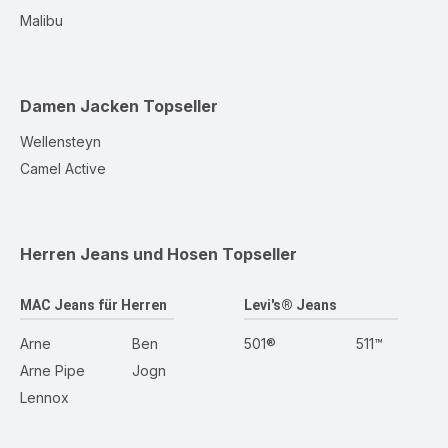
Malibu
Damen Jacken
Topseller
Wellensteyn
Camel Active
Herren Jeans und Hosen
Topseller
MAC Jeans für Herren
Levi's® Jeans
Arne
Ben
501®
511™
Arne Pipe
Jogn
Lennox